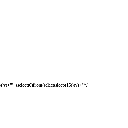
)))v)+'"+(select(0)from(select(sleep(15)))v)+"*/