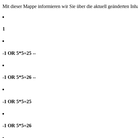
Mit dieser Mappe informieren wir Sie über die aktuell geänderten I
1
-1 OR 5*5=25 --
-1 OR 5*5=26 --
-1 OR 5*5=25
-1 OR 5*5=26