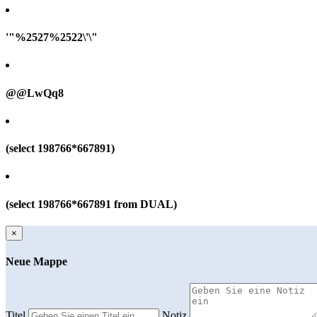
'"%2527%2522\'\"
@@LwQq8
(select 198766*667891)
(select 198766*667891 from DUAL)
×
Neue Mappe
Titel
Notiz