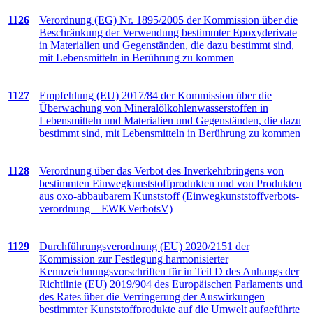
1126
Verordnung (EG) Nr. 1895/2005 der Kommission über die
Beschränkung der Verwendung bestimmter Epoxyderivate
in Materialien und Gegenständen, die dazu bestimmt sind,
mit Lebensmitteln in Berührung zu kommen
1127
Empfehlung (EU) 2017/84 der Kommission über die
Überwachung von Mineralölkohlenwasserstoffen in
Lebensmitteln und Materialien und Gegenständen, die dazu
bestimmt sind, mit Lebensmitteln in Berührung zu kommen
1128
Verordnung über das Verbot des Inverkehrbringens von
bestimmten Einwegkunststoffprodukten und von Produkten
aus oxo-abbaubarem Kunststoff (Einwegkunststoffverbots­
verordnung – EWKVerbotsV)
1129
Durchführungs­verordnung (EU) 2020/2151 der
Kommission zur Festlegung harmonisierter
Kennzeichnungsvorschriften für in Teil D des Anhangs der
Richtlinie (EU) 2019/904 des Europäischen Parlaments und
des Rates über die Verringerung der Auswirkungen
bestimmter Kunststoffprodukte auf die Umwelt aufgeführte