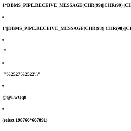
1*DBMS_PIPE.RECEIVE_MESSAGE(CHR(99)||CHR(99)||CHR
1'||DBMS_PIPE.RECEIVE_MESSAGE(CHR(98)||CHR(98)||CHR(
'"
'"%2527%2522\'\"
@@LwQq8
(select 198766*667891)