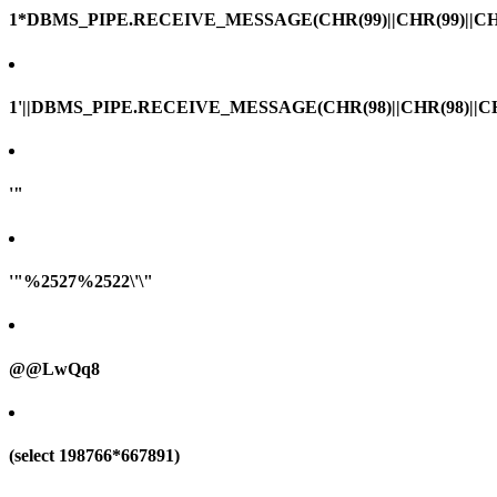
1*DBMS_PIPE.RECEIVE_MESSAGE(CHR(99)||CHR(99)||CHR
1'||DBMS_PIPE.RECEIVE_MESSAGE(CHR(98)||CHR(98)||CHR(
'"
'"%2527%2522\'\"
@@LwQq8
(select 198766*667891)