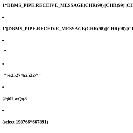
1*DBMS_PIPE.RECEIVE_MESSAGE(CHR(99)||CHR(99)||CHR
1'||DBMS_PIPE.RECEIVE_MESSAGE(CHR(98)||CHR(98)||CHR(
'"
'"%2527%2522\'\"
@@LwQq8
(select 198766*667891)