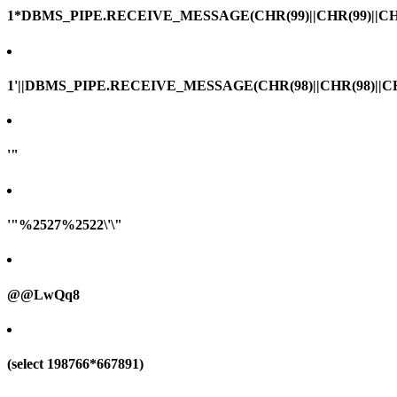
1*DBMS_PIPE.RECEIVE_MESSAGE(CHR(99)||CHR(99)||CHR
1'||DBMS_PIPE.RECEIVE_MESSAGE(CHR(98)||CHR(98)||CHR(
'"
'"%2527%2522\'\"
@@LwQq8
(select 198766*667891)