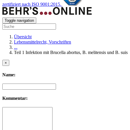
zertifiziert nach ISO 9001:2015.
Toggle navigation
Übersicht
Lebensmittelrecht, Vorschriften
...
Teil 1 Infektion mit Brucella abortus, B. melitensis und B. suis
×
Name:
Kommentar: