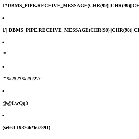
1*DBMS_PIPE.RECEIVE_MESSAGE(CHR(99)||CHR(99)||CHR
1'||DBMS_PIPE.RECEIVE_MESSAGE(CHR(98)||CHR(98)||CHR(
'"
'"%2527%2522\'\"
@@LwQq8
(select 198766*667891)