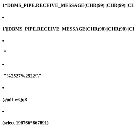
1*DBMS_PIPE.RECEIVE_MESSAGE(CHR(99)||CHR(99)||CHR
1'||DBMS_PIPE.RECEIVE_MESSAGE(CHR(98)||CHR(98)||CHR(
'"
'"%2527%2522\'\"
@@LwQq8
(select 198766*667891)