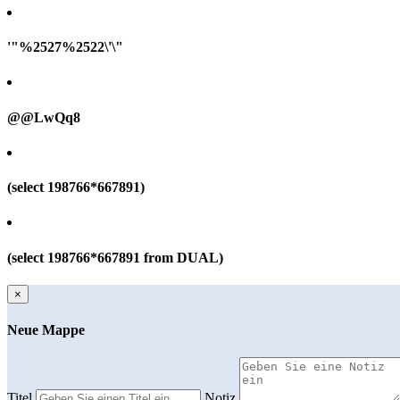
'"%2527%2522\'\"
@@LwQq8
(select 198766*667891)
(select 198766*667891 from DUAL)
×
Neue Mappe
Titel
Notiz