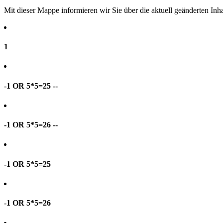
Mit dieser Mappe informieren wir Sie über die aktuell geänderten I
1
-1 OR 5*5=25 --
-1 OR 5*5=26 --
-1 OR 5*5=25
-1 OR 5*5=26