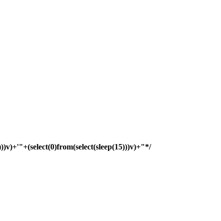
)))v)+'"+(select(0)from(select(sleep(15)))v)+"*/