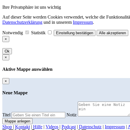
Ihre Privatsphäre ist uns wichtig
Auf dieser Seite werden Cookies verwendet, welche die Funktionalität
Datenschutzerklärung
und in unserem
Impressum
.
Notwendig
Statistik
Einstellung bestätigen
Alle akzeptieren
×
Ok
×
Aktive Mappe auswählen
×
Neue Mappe
Titel
Notiz
Mappe anlegen
Shop
|
Kontakt
|
Hilfe
|
Videos
|
Podcast
|
Datenschutz
|
Impressum
|