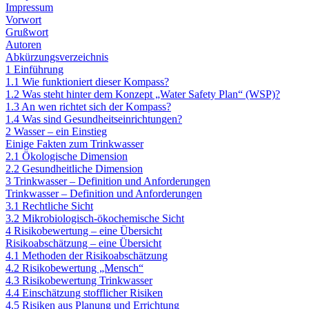
Impressum
Vorwort
Grußwort
Autoren
Abkürzungsverzeichnis
1 Einführung
1.1 Wie funktioniert dieser Kompass?
1.2 Was steht hinter dem Konzept „Water Safety Plan“ (WSP)?
1.3 An wen richtet sich der Kompass?
1.4 Was sind Gesundheitseinrichtungen?
2 Wasser – ein Einstieg
Einige Fakten zum Trinkwasser
2.1 Ökologische Dimension
2.2 Gesundheitliche Dimension
3 Trinkwasser – Definition und Anforderungen
Trinkwasser – Definition und Anforderungen
3.1 Rechtliche Sicht
3.2 Mikrobiologisch-ökochemische Sicht
4 Risikobewertung – eine Übersicht
Risikoabschätzung – eine Übersicht
4.1 Methoden der Risikoabschätzung
4.2 Risikobewertung „Mensch“
4.3 Risikobewertung Trinkwasser
4.4 Einschätzung stofflicher Risiken
4.5 Risiken aus Planung und Errichtung