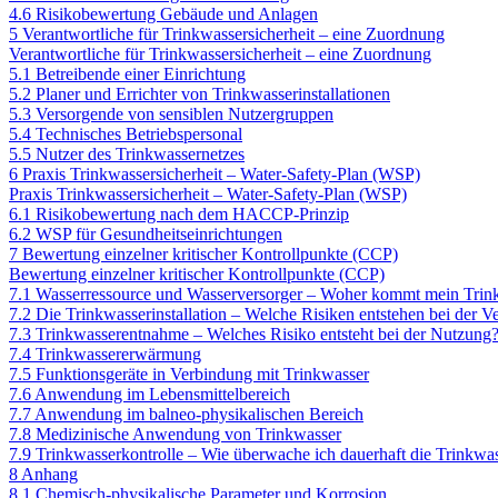
4.6 Risikobewertung Gebäude und Anlagen
5 Verantwortliche für Trinkwassersicherheit – eine Zuordnung
Verantwortliche für Trinkwassersicherheit – eine Zuordnung
5.1 Betreibende einer Einrichtung
5.2 Planer und Errichter von Trinkwasserinstallationen
5.3 Versorgende von sensiblen Nutzergruppen
5.4 Technisches Betriebspersonal
5.5 Nutzer des Trinkwassernetzes
6 Praxis Trinkwassersicherheit – Water-Safety-Plan (WSP)
Praxis Trinkwassersicherheit – Water-Safety-Plan (WSP)
6.1 Risikobewertung nach dem HACCP-Prinzip
6.2 WSP für Gesundheitseinrichtungen
7 Bewertung einzelner kritischer Kontrollpunkte (CCP)
Bewertung einzelner kritischer Kontrollpunkte (CCP)
7.1 Wasserressource und Wasserversorger – Woher kommt mein Trin
7.2 Die Trinkwasserinstallation – Welche Risiken entstehen bei der V
7.3 Trinkwasserentnahme – Welches Risiko entsteht bei der Nutzung
7.4 Trinkwassererwärmung
7.5 Funktionsgeräte in Verbindung mit Trinkwasser
7.6 Anwendung im Lebensmittelbereich
7.7 Anwendung im balneo-physikalischen Bereich
7.8 Medizinische Anwendung von Trinkwasser
7.9 Trinkwasserkontrolle – Wie überwache ich dauerhaft die Trinkwas
8 Anhang
8.1 Chemisch-physikalische Parameter und Korrosion