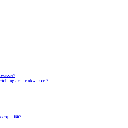
kwasser?
erteilung des Trinkwassers?
?
serqualität?