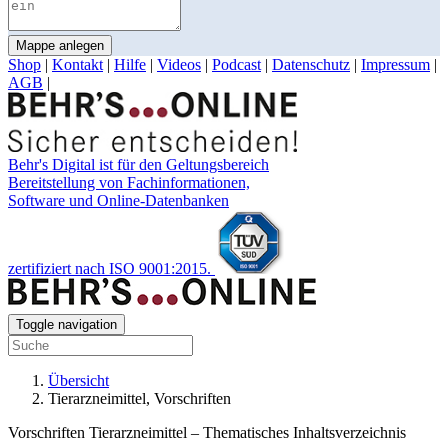
Mappe anlegen
Shop
|
Kontakt
|
Hilfe
|
Videos
|
Podcast
|
Datenschutz
|
Impressum
|
AGB
|
Behr's Digital ist für den Geltungsbereich
Bereitstellung von Fachinformationen,
Software und Online-Datenbanken
zertifiziert nach ISO 9001:2015.
Toggle navigation
Übersicht
Tierarzneimittel, Vorschriften
Vorschriften Tierarzneimittel – Thematisches Inhaltsverzeichnis