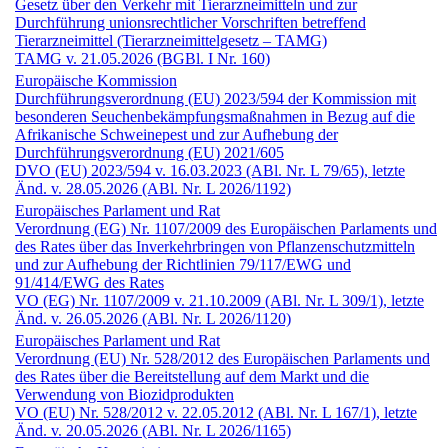
Gesetz über den Verkehr mit Tierarzneimitteln und zur
Durchführung unionsrechtlicher Vorschriften betreffend
Tierarzneimittel (Tierarzneimittel­gesetz – TAMG)
TAMG v. 21.05.2026 (BGBl. I Nr. 160)
Europäische Kommission
Durchführungs­verordnung (EU) 2023/594 der Kommission mit
besonderen Seuchenbekämpfungsmaßnahmen in Bezug auf die
Afrikanische Schweinepest und zur Aufhebung der
Durchführungs­verordnung (EU) 2021/605
DVO (EU) 2023/594 v. 16.03.2023 (ABl. Nr. L 79/65), letzte
Änd. v. 28.05.2026 (ABl. Nr. L 2026/1192)
Europäisches Parlament und Rat
Verordnung (EG) Nr. 1107/2009 des Europäischen Parlaments und
des Rates über das Inverkehrbringen von Pflanzenschutzmitteln
und zur Aufhebung der Richtlinien 79/117/EWG und
91/414/EWG des Rates
VO (EG) Nr. 1107/2009 v. 21.10.2009 (ABl. Nr. L 309/1), letzte
Änd. v. 26.05.2026 (ABl. Nr. L 2026/1120)
Europäisches Parlament und Rat
Verordnung (EU) Nr. 528/2012 des Europäischen Parlaments und
des Rates über die Bereitstellung auf dem Markt und die
Verwendung von Biozidprodukten
VO (EU) Nr. 528/2012 v. 22.05.2012 (ABl. Nr. L 167/1), letzte
Änd. v. 20.05.2026 (ABl. Nr. L 2026/1165)