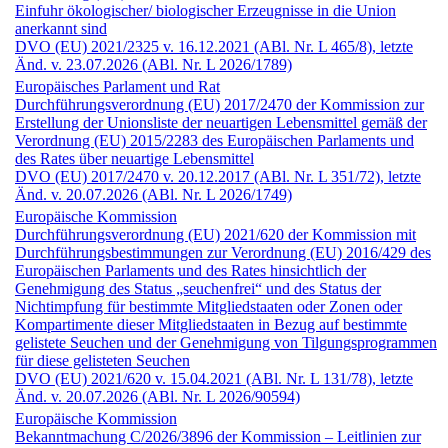
Einfuhr ökologischer/ biologischer Erzeugnisse in die Union
anerkannt sind
DVO (EU) 2021/2325 v. 16.12.2021 (ABl. Nr. L 465/8), letzte
Änd. v. 23.07.2026 (ABl. Nr. L 2026/1789)
Europäisches Parlament und Rat
Durchführungs­verordnung (EU) 2017/2470 der Kommission zur
Erstellung der Unionsliste der neuartigen Lebensmittel gemäß der
Verordnung (EU) 2015/2283 des Europäischen Parlaments und
des Rates über neuartige Lebensmittel
DVO (EU) 2017/2470 v. 20.12.2017 (ABl. Nr. L 351/72), letzte
Änd. v. 20.07.2026 (ABl. Nr. L 2026/1749)
Europäische Kommission
Durchführungs­verordnung (EU) 2021/620 der Kommission mit
Durchführungsbestimmungen zur Verordnung (EU) 2016/429 des
Europäischen Parlaments und des Rates hinsichtlich der
Genehmigung des Status „seuchenfrei“ und des Status der
Nichtimpfung für bestimmte Mitgliedstaaten oder Zonen oder
Kompartimente dieser Mitgliedstaaten in Bezug auf bestimmte
gelistete Seuchen und der Genehmigung von Tilgungsprogrammen
für diese gelisteten Seuchen
DVO (EU) 2021/620 v. 15.04.2021 (ABl. Nr. L 131/78), letzte
Änd. v. 20.07.2026 (ABl. Nr. L 2026/90594)
Europäische Kommission
Bekanntmachung C/2026/3896 der Kommission – Leitlinien zur