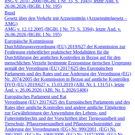
IfSG v. 20.07.2000 (BGBl. I Nr. 33, S. 1045), letzte Änd. v.
26.06.2026 (BGBl. I Nr. 195)
Bund
Gesetz über den Verkehr mit Arzneimitteln (Arzneimittel­gesetz –
AMG)
AMG v. 12.12.2005 (BGBl. I Nr. 73, S. 3394), letzte Änd. v.
26.06.2026 (BGBl. I Nr. 195)
Europäische Kommission
Durchführungs­verordnung (EU) 2019/627 der Kommission zur
Festlegung einheitlicher praktischer Modalitäten für die
Durchführung der amtlichen Kontrollen in Bezug auf für den
menschlichen Verzehr bestimmte Erzeugnisse tierischen Ursprungs
gemäß der Verordnung (EU) 2017/625 des Europäischen
Parlaments und des Rates und zur Änderung der Verordnung (EG)
Nr. 2074/2005 der Kommission in Bezug auf amtliche Kontrollen
DVO (EU) 2019/627 v. 15.03.2019 (ABl. Nr. L 131/51), letzte
Änd. v. 26.06.2026 (ABl. Nr. L 2026/1406)
Europäisches Parlament und Rat
Verordnung (EU) 2017/625 des Europäischen Parlaments und des
Rates über amtliche Kontrollen und andere amtliche Tätigkeiten
zur Gewährleistung der Anwendung des Lebens- und
Futtermittelrechts und der Vorschriften über Tiergesundheit und
Tierschutz, Pflanzengesundheit und Pflanzenschutzmittel, zur
Änderung der Verordnungen (EG) Nr. 999/2001, (EG) Nr.
396/2005, (EG) Nr. 1069/2009, (EG) Nr. 1107/2009, (EU) Nr.