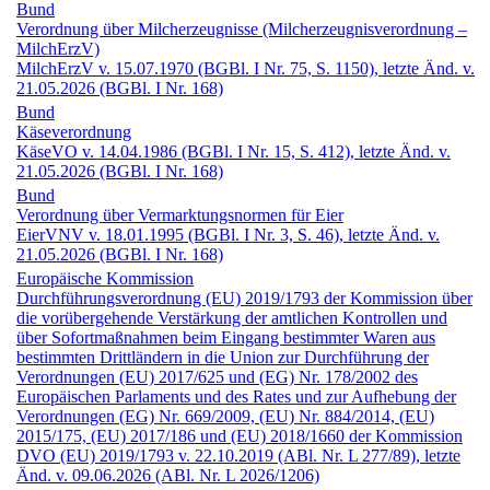
Bund
Verordnung über Milcherzeugnisse (Milcherzeugnis­verordnung –
MilchErzV)
MilchErzV v. 15.07.1970 (BGBl. I Nr. 75, S. 1150), letzte Änd. v.
21.05.2026 (BGBl. I Nr. 168)
Bund
Käse­verordnung
KäseVO v. 14.04.1986 (BGBl. I Nr. 15, S. 412), letzte Änd. v.
21.05.2026 (BGBl. I Nr. 168)
Bund
Verordnung über Vermarktungsnormen für Eier
EierVNV v. 18.01.1995 (BGBl. I Nr. 3, S. 46), letzte Änd. v.
21.05.2026 (BGBl. I Nr. 168)
Europäische Kommission
Durchführungs­verordnung (EU) 2019/1793 der Kommission über
die vorübergehende Verstärkung der amtlichen Kontrollen und
über Sofortmaßnahmen beim Eingang bestimmter Waren aus
bestimmten Drittländern in die Union zur Durchführung der
Verordnungen (EU) 2017/625 und (EG) Nr. 178/2002 des
Europäischen Parlaments und des Rates und zur Aufhebung der
Verordnungen (EG) Nr. 669/2009, (EU) Nr. 884/2014, (EU)
2015/175, (EU) 2017/186 und (EU) 2018/1660 der Kommission
DVO (EU) 2019/1793 v. 22.10.2019 (ABl. Nr. L 277/89), letzte
Änd. v. 09.06.2026 (ABl. Nr. L 2026/1206)