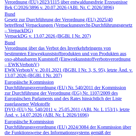
Verordnung (EU) 2023/1115 über entwaldungsfreie Erzeugnisse
Bek C/2026/3896 v. 20.07.2026 (ABl. Nr. C 2026/3896)
Bund
Gesetz zur Durchführung der Verordnung (EU) 2025/40
betreffend Verpackungen (Verpackungsrecht-Durchführungs­gesetz
– VerpackDG)
VerpackDG v. 13.07.2026 (BGBl. I Nr. 207)
Bund
Verordnung über das Verbot des Inverkehrbringens von
bestimmten Einwegkunststoffprodukten und von Produkten aus
oxo-abbaubarem Kunststoff (Einwegkunststoffverbots­verordnung
– EWKVerbotsV)
EWKVerbotsV v. 20.01.2021 (BGBl. I Nr. 3, S. 95), letzte Änd. v.
13.07.2026 (BGBl. I Nr. 207)
Europäische Kommission
Durchführungs­verordnung (EU) Nr. 540/2011 der Kommission
zur Durchführung der Verordnung (EG) Nr. 1107/2009 des
Europäischen Parlaments und des Rates hinsichtlich der Liste
zugelassener Wirkstoffe
DVO (EU) Nr. 540/2011 v. 25.05.2011 (ABl. Nr. L 153/1), letzte
Änd. v. 14.07.2026 (ABl. Nr. L 2026/1696)
Europäische Kommission
Durchführungs­verordnung (EU) 2024/3084 der Kommission über
die Funktionsweise des Informationssystems gemäß der