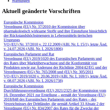
Warnungen
Aktuell geänderte Vorschriften
Europäische Kommission
Verordnung (EU) Nr. 37/2010 der Kommission über
pharmakologisch wirksame Stoffe und ihre Einstufung hinsichtlich
der Rückstandshöchstmengen in Lebensmitteln tierischen
Ursprungs
VO (EU) Nr. 37/2010 v. 22.12.2009 (ABl. Nr. L 15/1), letzte Änd.
v. 24.07.2026 (ABl. Nr. L 2026/1806)
Europäisches Parlament und Rat
Verordnung (EU) 2019/1020 des Europäischen Parlaments und
des Rates über Marktüberwachung und die Konformität von
Produkten sowie zur Änderung der Richtlinie 2004/42/EG und der
Verordnungen (EG) Nr. 765/2008 und (EU) Nr. 305/2011
VO (EU) 2019/1020 v. 20.06.2019 (ABl. Nr. L 169/1), letzte Änd.
v. 08.07.2026 (ABl. Nr. L 2026/1738)
Europäische Kommission
Durchführungs­verordnung (EU) 2021/2325 der Kommission vom
16. Dezember 2021 zur Erstellung – gemäß der Verordnung (EU)
2018/848 des Europäischen Parlaments und des Rates – des
Verzeichnisses der Drittländer, die gemäß Artikel 33 Absatz 2 der
Verordnung (EG) Nr. 834/2007 des Rates für die Zwecke der