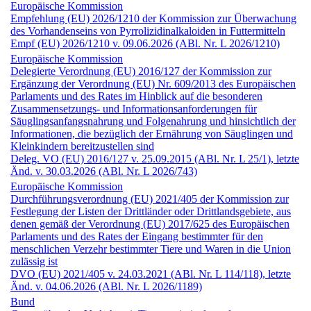
Europäische Kommission
Empfehlung (EU) 2026/1210 der Kommission zur Überwachung
des Vorhandenseins von Pyrrolizidinalkaloiden in Futtermitteln
Empf (EU) 2026/1210 v. 09.06.2026 (ABl. Nr. L 2026/1210)
Europäische Kommission
Delegierte Verordnung (EU) 2016/127 der Kommission zur
Ergänzung der Verordnung (EU) Nr. 609/2013 des Europäischen
Parlaments und des Rates im Hinblick auf die besonderen
Zusammensetzungs- und Informationsanforderungen für
Säuglingsanfangsnahrung und Folgenahrung und hinsichtlich der
Informationen, die bezüglich der Ernährung von Säuglingen und
Kleinkindern bereitzustellen sind
Deleg. VO (EU) 2016/127 v. 25.09.2015 (ABl. Nr. L 25/1), letzte
Änd. v. 30.03.2026 (ABl. Nr. L 2026/743)
Europäische Kommission
Durchführungs­verordnung (EU) 2021/405 der Kommission zur
Festlegung der Listen der Drittländer oder Drittlandsgebiete, aus
denen gemäß der Verordnung (EU) 2017/625 des Europäischen
Parlaments und des Rates der Eingang bestimmter für den
menschlichen Verzehr bestimmter Tiere und Waren in die Union
zulässig ist
DVO (EU) 2021/405 v. 24.03.2021 (ABl. Nr. L 114/118), letzte
Änd. v. 04.06.2026 (ABl. Nr. L 2026/1189)
Bund