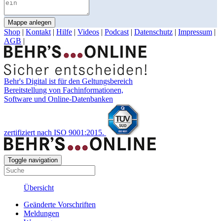
Mappe anlegen
Shop
|
Kontakt
|
Hilfe
|
Videos
|
Podcast
|
Datenschutz
|
Impressum
|
AGB
|
Behr's Digital ist für den Geltungsbereich
Bereitstellung von Fachinformationen,
Software und Online-Datenbanken
zertifiziert nach ISO 9001:2015.
Toggle navigation
Übersicht
Geänderte
Vorschriften
Meldungen