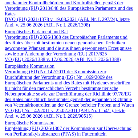
anerkannter Kontrollbehörden und Kontrollstellen gemäß der
Verordnung (EU) 2018/848 des Europäischen Parlaments und des
Rates
DVO (EU) 2021/1378 v. 19.08.2021 (ABl. Nr. L 297/24), letzte
Änd. v. 25.06.2026 (ABl. Nr. L 2026/1398)
Europäisches Parlament und Rat
Verordnung (EU) 2026/1388 des Europäischen Parlaments und
des Rates über mit bestimmten neuen genomischen Techniken
gewonnene Pflanzen und die aus ihnen gewonnenen Erzeugnisse
sowie zur Änderung der Verordnung (EU) 2017/625
VO (EU) 2026/1388 v. 17.06.2026 (ABl. Nr. L 2026/1388)
Europäische Kommission
Verordnung (EU) Nr. 142/2011 der Kommission zur
Durchführung der Verordnung (EG) Nr. 1069/2009 des
Europäischen Parlaments und des Rates mit Hygienevorschriften
für nicht für den menschlichen Verzehr bestimmte tierische
Nebenprodukte sowie zur Durchführung der Richtlinie 97/78/EG
des Rates hinsichtlich bestimmter gemäß der genannten Richtlinie
von Veterinärkontrollen an der Grenze befreiter Proben und Waren
VO (EU) Nr. 142/2011 v. 25.02.2011 (ABl. Nr. L 54/1), letzte
Änd. v. 25.06.2026 (ABl. Nr. L 2026/90515)
Europäische Kommission
Empfehlung (EU) 2026/1307 der Kommission zur Überwachung
von Perfluoralkylsubstanzen (PFAS) in Futtermitteln