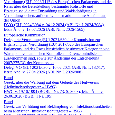
Verordnung (EU) 2023/1115 des Europäischen Parlaments und des
Rates über die Bereitstellung bestimmter Rohstoffe und
Erzeugnisse, die mit Entwaldung und Waldschädigung in
Verbindung stehen, auf dem Unionsmarkt und ihre Ausfuhr aus
der Union
DVO (EU) 2024/3084 v. 04.12.2024 (ABl. Nr. L 2024/3084),
letzte Änd. v. 13.07.2026 (ABl. Nr. L 2026/1565)
Europäische Kommission
Delegierte Verordnung (EU) 2021/630 der Kommission zur
Ergänzung der Verordnung (EU) 2017/625 des Europäischen
Parlaments und des Rates hinsichtlich bestimmter Kategorien von
Waren, die von amtlichen Kontrollen an Grenzkontrollstellen
ausgenommen sind, sowie zur Änderung der Entscheidung
2007/275/EG der Kommission
Deleg. VO (EU) 2021/630 v. 16.02.2021 (ABl. Nr. L 132/17),
letzte Änd. v. 27.04.2026 (ABl. Nr. L 2026/908)
Bund
Gesetz über die Werbung auf dem Gebiete des Heilwesens
(Heilmittelwerbe­gesetz – HWG)
HWG v. 19.10.1994 (BGBl. I Nr. 73, S. 3068), letzte Änd. v.
26.06.2026 (BGBl. I Nr. 195)
Bund
Gesetz zur Verhütung und Bekämpfung von Infektionskrankheiten
beim Menschen (Infektionsschutz­gesetz – IfSG)