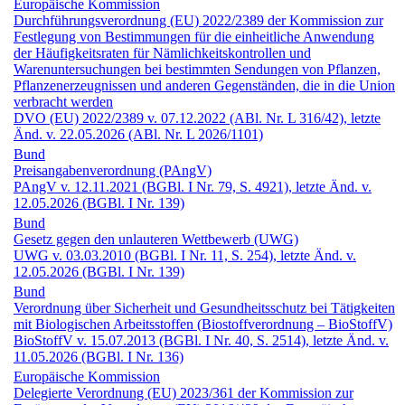
Europäische Kommission
Durchführungs­verordnung (EU) 2022/2389 der Kommission zur
Festlegung von Bestimmungen für die einheitliche Anwendung
der Häufigkeitsraten für Nämlichkeitskontrollen und
Warenuntersuchungen bei bestimmten Sendungen von Pflanzen,
Pflanzenerzeugnissen und anderen Gegenständen, die in die Union
verbracht werden
DVO (EU) 2022/2389 v. 07.12.2022 (ABl. Nr. L 316/42), letzte
Änd. v. 22.05.2026 (ABl. Nr. L 2026/1101)
Bund
Preisangaben­verordnung (PAngV)
PAngV v. 12.11.2021 (BGBl. I Nr. 79, S. 4921), letzte Änd. v.
12.05.2026 (BGBl. I Nr. 139)
Bund
Gesetz gegen den unlauteren Wettbewerb (UWG)
UWG v. 03.03.2010 (BGBl. I Nr. 11, S. 254), letzte Änd. v.
12.05.2026 (BGBl. I Nr. 139)
Bund
Verordnung über Sicherheit und Gesundheitsschutz bei Tätigkeiten
mit Biologischen Arbeitsstoffen (Biostoff­verordnung – BioStoffV)
BioStoffV v. 15.07.2013 (BGBl. I Nr. 40, S. 2514), letzte Änd. v.
11.05.2026 (BGBl. I Nr. 136)
Europäische Kommission
Delegierte Verordnung (EU) 2023/361 der Kommission zur