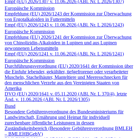
Empf (EU) 2026/1307 v. 11.06.2026 (ABl. Nr. L 2026/1307)
Europäische Kommission
Empfehlung (EU) 2026/1243 der Kommission zur Überwachung
von Ergotalkaloiden in Futtermitteln
Empf (EU) 2026/1243 v. 11.06.2026 (ABl. Nr. L 2026/1243)
Europäische Kommission
Empfehlung (EU) 2026/1241 der Kommission zur Überwachung
von Chinolizidin-Alkaloiden in Lupinen und aus Lupinen
gewonnenen Lebensmitteln
Empf (EU) 2026/1241 v. 11.06.2026 (ABl. Nr. L 2026/1241)
Europäische Kommission
Durchführungs­verordnung (EU) 2020/1641 der Kommission über
die Einfuhr lebender, gekühlter, tiefgefrorener oder verarbeiteter
Muscheln, Stachelhäuter, Manteltiere und Meeresschnecken für
den menschlichen Verzehr aus den Vereinigten Staaten von
Amerika
DVO (EU) 2020/1641 v. 05.11.2020 (ABl. Nr. L 370/4), letzte
Änd. v. 11.06.2026 (ABl. Nr. L 2026/1305)
Bund
Besondere Gebühren­verordnung des Bundesministeriums für
Landwirtschaft, Ernährung und Heimat für individuell
zurechenbare öffentliche Leistungen in dessen
Zuständigkeitsbereich (Besondere Gebühren­verordnung BMLEH
– BMLEHBGebV)