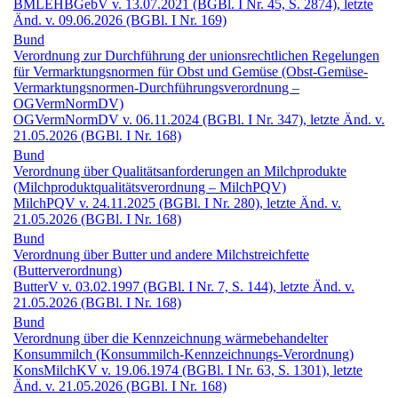
BMLEHBGebV v. 13.07.2021 (BGBl. I Nr. 45, S. 2874), letzte
Änd. v. 09.06.2026 (BGBl. I Nr. 169)
Bund
Verordnung zur Durchführung der unionsrechtlichen Regelungen
für Vermarktungsnormen für Obst und Gemüse (Obst-Gemüse-
Vermarktungsnormen-Durchführungs­verordnung –
OGVermNormDV)
OGVermNormDV v. 06.11.2024 (BGBl. I Nr. 347), letzte Änd. v.
21.05.2026 (BGBl. I Nr. 168)
Bund
Verordnung über Qualitätsanforderungen an Milchprodukte
(Milchproduktqualitäts­verordnung – MilchPQV)
MilchPQV v. 24.11.2025 (BGBl. I Nr. 280), letzte Änd. v.
21.05.2026 (BGBl. I Nr. 168)
Bund
Verordnung über Butter und andere Milchstreichfette
(Butterverordnung)
ButterV v. 03.02.1997 (BGBl. I Nr. 7, S. 144), letzte Änd. v.
21.05.2026 (BGBl. I Nr. 168)
Bund
Verordnung über die Kennzeichnung wärmebehandelter
Konsummilch (Konsummilch-Kennzeichnungs-Verordnung)
KonsMilchKV v. 19.06.1974 (BGBl. I Nr. 63, S. 1301), letzte
Änd. v. 21.05.2026 (BGBl. I Nr. 168)