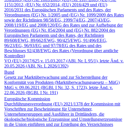
1151/2012, (EU) Nr. 652/2014, (EU) 2016/429 und (EU)
2016/2031 des Europäischen Parlaments und des Rates, der
Verordnungen (EG) Nr. 1/2005 und (EG) Nr. 1099/2009 des Rates
sowie der Richtlinien 98/58/EG, 1999/74/EG, 2007/43/EG,
2008/119/EG und 2008/120/EG des Rates und zur Aufhebung der
Verordnungen (EG) Nr. 854/2004 und (EG) Nr. 882/2004 des
Europäischen Parlaments und des Rates, der Richtlinien
89/608/EWG, 89/662/EWG, 90/425/EWG, 91/496/EEG,
96/23/EG, 96/93/EG und 97/78/EG des Rates und des
Beschlusses 92/438/EWG des Rates (Verordnung über amtliche
Kontrollen)
VO (EU) 2017/625 v. 15.03.2017 (ABl. Nr. L 95/1), letzte Änd. v.
20.05.2026 (ABl. Nr. L 2026/1392)
Bund
Gesetz zur Marktüberwachung und zur Sicherstellung der
Konformität von Produkten (Marktüberwachungs­gesetz – MüG)
MüG v. 09.06.2021 (BGBl. I Nr. 32, S. 1723), letzte Änd. v.
22.06.2026 (BGBl. I Nr. 191)
Europäische Kommission
Durchführungs­verordnung (EU) 2021/1378 der Kommission mit
Vorschriften zur Bescheinigung für Unternehmer,
Unternehmergruppen und Ausführer in Drittländern, die
ökologische/biologische Erzeugnisse und Umstellungserzeugnisse
in die Union einführen und zur Erstellung des Verzeichnisses