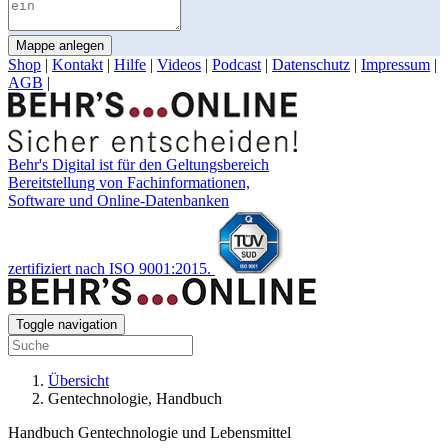
Mappe anlegen
Shop
|
Kontakt
|
Hilfe
|
Videos
|
Podcast
|
Datenschutz
|
Impressum
|
AGB
|
Behr's Digital ist für den Geltungsbereich
Bereitstellung von Fachinformationen,
Software und Online-Datenbanken
zertifiziert nach ISO 9001:2015.
Toggle navigation
Übersicht
Gentechnologie, Handbuch
Handbuch Gentechnologie und Lebensmittel