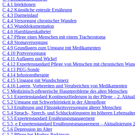
C 4.1 Injektionen
C 4.2 Künstliche enterale Ernährung
C 4.3 Darmeinlauf
C 4.4 Versorgung chronischer Wunden
C 4.5 Wunddokumentation
C 4.6 Harnblasenkatheter
C 4.7 Pflege eines Menschen mit einem Tracheostoma
C 4.8 Stomaversorgung
C 4.9 Grundlagen zum Umgang mit Medikamenten
C 4.10 Portversorgung
C 4.11 Auflagen und Wickel
C 4.12 Expertenstandard Pflege von Menschen mit chronischen Wun
C 4.13 PEG-Sonde
C 4.14 Infusionstherapie
C 4.15 Umgang mit Wundschmerz
C 4.16 Lagern, Vorbereiten und Verabreichen von Medikamenten
C 5 Medizinisch-pflegerische Hauptprobleme des alten Menschen​
C 5.1 Expertenstandard Kontinenzförderung in der Pflege – 2. Aktual
C 5.2 Umgang mit Schwerhörigkeit in der Altenpflege
C 5.3 Ernährung und Flüssigkeitsversorgung älterer Menschen
C 5.4 Sprach-, Sprech- und Schluckstörungen im höheren Lebensalte
C 5.5 Expertenstandard Ernährungsmanagement
C 5.5_e Expertenstandard Ernährungsmanagement – Aktualisierung 
C 5.6 Depression im Alter
C 5.7 Pflege bei Morbus Parkinson