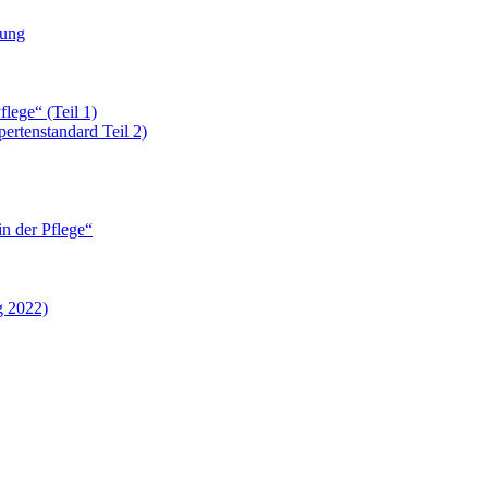
rung
lege“ (Teil 1)
ertenstandard Teil 2)
in der Pflege“
g 2022)