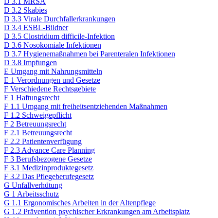
D 3.1 MRSA
D 3.2 Skabies
D 3.3 Virale Durchfallerkrankungen
D 3.4 ESBL-Bildner
D 3.5 Clostridium difficile-Infektion
D 3.6 Nosokomiale Infektionen
D 3.7 Hygienemaßnahmen bei Parenteralen Infektionen
D 3.8 Impfungen
E Umgang mit Nahrungsmitteln​
E 1 Verordnungen und Gesetze​
F Verschiedene Rechtsgebiete​
F 1 Haftungsrecht​
F 1.1 Umgang mit freiheitsentziehenden Maßnahmen
F 1.2 Schweigepflicht
F 2 Betreuungsrecht​
F 2.1 Betreuungsrecht
F 2.2 Patientenverfügung
F 2.3 Advance Care Planning
F 3 Berufsbezogene Gesetze​
F 3.1 Medizinprodukte­gesetz
F 3.2 Das Pflegeberufe­gesetz
G Unfallverhütung​
G 1 Arbeitsschutz​
G 1.1 Ergonomisches Arbeiten in der Altenpflege
G 1.2 Prävention psychischer Erkrankungen am Arbeitsplatz