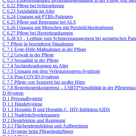
C 6.21 Expertenstandard Beziehungsgestaltung in der Pflege von M
C 6.22 Pflege bei Schizophrenie
C 6.23 Suizidalität im Alter
C 6.24 Umgang mit PTBS-Patienten
C 6.25 Pflege und Betreuung bei ALS
C 6.26 Umgang mit Menschen mit Persönlichkeitsstörung
C 6.27 Pflege bei Herzerkrankungen
C 6.28 S3 – Leitlinie zum Schmerzmanagement bei geriatrischen Patie
C 7 Pflege in besonderen Situationen​
C 7.1 Erste-Hilfe-Maßnahmen in der Pflege
C 7.2 Gewalt in der Pflege
C 7.3 Sexualität in der Pflege
C 7.4 Suchterkrankungen im Alter
C 7.5 Umgang mit dem Verlegungsstress-Syndrom
C 7.6 Post-COVID-Syndrom
C 7.7 Pflege von Senioren bei großer Hitze
C 7.8 Regenbogenkompetenz – LSBTI*Sensibilität in der Pflegeprax
D Hygiene​
D 1 Personalhygiene​
D 1.1 Händehygiene
D 1.2 Hepatitis B und Hepatitis C, HIV-Infektion/AIDS
D 1.3 Nadelstichverletzungen
D 2 Desinfektion und Reinigung​
D 2.1 Flächendesinfektion und Aufbereitung
D 3 Hygiene beim Pflegebedürftigen​