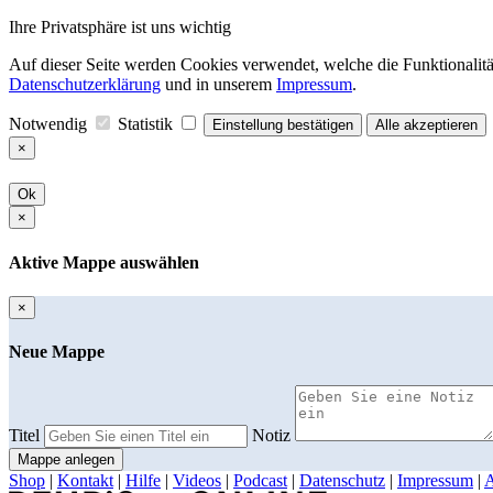
Ihre Privatsphäre ist uns wichtig
Auf dieser Seite werden Cookies verwendet, welche die Funktionalität
Datenschutzerklärung
und in unserem
Impressum
.
Notwendig
Statistik
Einstellung bestätigen
Alle akzeptieren
×
Ok
×
Aktive Mappe auswählen
×
Neue Mappe
Titel
Notiz
Mappe anlegen
Shop
|
Kontakt
|
Hilfe
|
Videos
|
Podcast
|
Datenschutz
|
Impressum
|