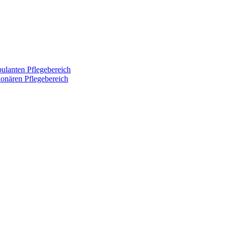
ulanten Pflegebereich
ionären Pflegebereich