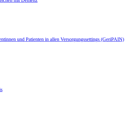
enschen mit Demenz
ntinnen und Patienten in allen Versorgungssettings (GeriPAIN)
is