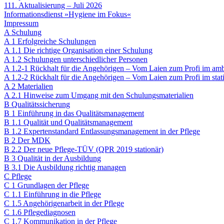
111. Aktualisierung – Juli 2026
Informationsdienst »Hygiene im Fokus«
Impressum
A Schulung​
A 1 Erfolgreiche Schulungen​
A 1.1 Die richtige Organisation einer Schulung
A 1.2 Schulungen unterschiedlicher Personen​
A 1.2-1 Rückhalt für die Angehörigen – Vom Laien zum Profi im amb
A 1.2-2 Rückhalt für die Angehörigen – Vom Laien zum Profi im stat
A 2 Materialien​
A 2.1 Hinweise zum Umgang mit den Schulungsmaterialien
B Qualitätssicherung​
B 1 Einführung in das Qualitätsmanagement​
B 1.1 Qualität und Qualitätsmanagement
B 1.2 Expertenstandard Entlassungsmanagement in der Pflege
B 2 Der MDK​
B 2.2 Der neue Pflege-TÜV (QPR 2019 stationär)
B 3 Qualität in der Ausbildung​
B 3.1 Die Ausbildung richtig managen
C Pflege​
C 1 Grundlagen der Pflege​
C 1.1 Einführung in die Pflege
C 1.5 Angehörigenarbeit in der Pflege
C 1.6 Pflegediagnosen
C 1.7 Kommunikation in der Pflege