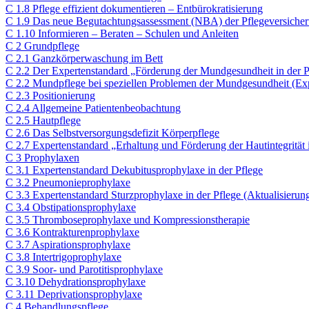
C 1.8 Pflege effizient dokumentieren – Entbürokratisierung
C 1.9 Das neue Begutachtungsassessment (NBA) der Pflegeversiche
C 1.10 Informieren – Beraten – Schulen und Anleiten
C 2 Grundpflege​
C 2.1 Ganzkörperwaschung im Bett
C 2.2 Der Expertenstandard „Förderung der Mundgesundheit in der Pf
C 2.2 Mundpflege bei speziellen Problemen der Mundgesundheit (Exp
C 2.3 Positionierung
C 2.4 Allgemeine Patientenbeobachtung
C 2.5 Hautpflege
C 2.6 Das Selbstversorgungsdefizit Körperpflege
C 2.7 Expertenstandard „Erhaltung und Förderung der Hautintegrität 
C 3 Prophylaxen​
C 3.1 Expertenstandard Dekubitusprophylaxe in der Pflege
C 3.2 Pneumonieprophylaxe
C 3.3 Expertenstandard Sturzprophylaxe in der Pflege (Aktualisierun
C 3.4 Obstipationsprophylaxe
C 3.5 Thromboseprophylaxe und Kompressionstherapie
C 3.6 Kontrakturenprophylaxe
C 3.7 Aspirationsprophylaxe
C 3.8 Intertrigoprophylaxe
C 3.9 Soor- und Parotitisprophylaxe
C 3.10 Dehydrationsprophylaxe
C 3.11 Deprivationsprophylaxe
C 4 Behandlungspflege​