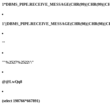
1*DBMS_PIPE.RECEIVE_MESSAGE(CHR(99)||CHR(99)||CHR
1'||DBMS_PIPE.RECEIVE_MESSAGE(CHR(98)||CHR(98)||CHR(
'"
'"%2527%2522\'\"
@@LwQq8
(select 198766*667891)