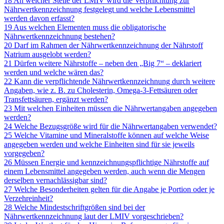
18 An welcher Stelle der LMIV wird die Verpflichtung zur
Nährwertkennzeichnung festgelegt und welche Lebensmittel
werden davon erfasst?
19 Aus welchen Elementen muss die obligatorische
Nährwertkennzeichnung bestehen?
20 Darf im Rahmen der Nährwertkennzeichnung der Nährstoff
Natrium ausgelobt werden?
21 Dürfen weitere Nährstoffe – neben den „Big 7“ – deklariert
werden und welche wären das?
22 Kann die verpflichtende Nährwertkennzeichnung durch weitere
Angaben, wie z. B. zu Cholesterin, Omega-3-Fettsäuren oder
Transfettsäuren, ergänzt werden?
23 Mit welchen Einheiten müssen die Nährwertangaben angegeben
werden?
24 Welche Bezugsgröße wird für die Nährwertangaben verwendet?
25 Welche Vitamine und Mineralstoffe können auf welche Weise
angegeben werden und welche Einheiten sind für sie jeweils
vorgegeben?
26 Müssen Energie und kennzeichnungspflichtige Nährstoffe auf
einem Lebensmittel angegeben werden, auch wenn die Mengen
derselben vernachlässigbar sind?
27 Welche Besonderheiten gelten für die Angabe je Portion oder je
Verzehreinheit?
28 Welche Mindestschriftgrößen sind bei der
Nährwertkennzeichnung laut der LMIV vorgeschrieben?