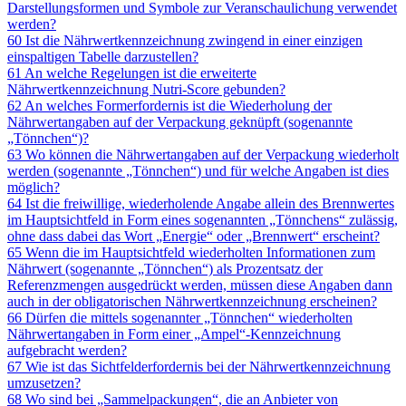
Darstellungsformen und Symbole zur Veranschaulichung verwendet
werden?
60 Ist die Nährwertkennzeichnung zwingend in einer einzigen
einspaltigen Tabelle darzustellen?
61 An welche Regelungen ist die erweiterte
Nährwertkennzeichnung Nutri-Score gebunden?
62 An welches Formerfordernis ist die Wiederholung der
Nährwertangaben auf der Verpackung geknüpft (sogenannte
„Tönnchen“)?
63 Wo können die Nährwertangaben auf der Verpackung wiederholt
werden (sogenannte „Tönnchen“) und für welche Angaben ist dies
möglich?
64 Ist die freiwillige, wiederholende Angabe allein des Brennwertes
im Hauptsichtfeld in Form eines sogenannten „Tönnchens“ zulässig,
ohne dass dabei das Wort „Energie“ oder „Brennwert“ erscheint?
65 Wenn die im Hauptsichtfeld wiederholten Informationen zum
Nährwert (sogenannte „Tönnchen“) als Prozentsatz der
Referenzmengen ausgedrückt werden, müssen diese Angaben dann
auch in der obligatorischen Nährwertkennzeichnung erscheinen?
66 Dürfen die mittels sogenannter „Tönnchen“ wiederholten
Nährwertangaben in Form einer „Ampel“-Kennzeichnung
aufgebracht werden?
67 Wie ist das Sichtfelderfordernis bei der Nährwertkennzeichnung
umzusetzen?
68 Wo sind bei „Sammelpackungen“, die an Anbieter von