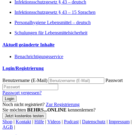
Infektionsschutzgesetz § 43 – deutsch
Infektionsschutzgesetz § 43 – 15 Sprachen
Personalhygiene Lebensmittel – deutsch
Schulungen für Lebensmittelsicherheit
Aktuell geänderte Inhalte
Benachrichtigungsservice
Login/Registrierung
Benutzername (E-Mail)
Passwort
Passwort vergessen?
Login
Noch nicht registriert?
Zur Registrierung
Sie möchten
BEHRS...ONLINE
kennenlernen?
Jetzt kostenlos testen
Shop
|
Kontakt
|
Hilfe
|
Videos
|
Podcast
|
Datenschutz
|
Impressum
|
AGB
|