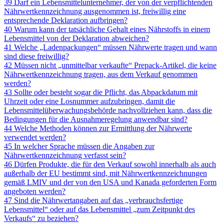
39 Darf ein Lebensmittelunternehmer, der von der verpflichtenden
Nährwertkennzeichnung ausgenommen ist, freiwillig eine
entsprechende Deklaration aufbringen?
40 Warum kann der tatsächliche Gehalt eines Nährstoffs in einem
Lebensmittel von der Deklaration abweichen?
41 Welche „Ladenpackungen“ müssen Nährwerte tragen und wann
sind diese freiwillig?
42 Müssen nicht „unmittelbar verkaufte“ Prepack-Artikel, die keine
Nährwertkennzeichnung tragen, aus dem Verkauf genommen
werden?
43 Sollte oder besteht sogar die Pflicht, das Abpackdatum mit
Uhrzeit oder eine Losnummer aufzubringen, damit die
Lebensmittelüberwachungsbehörde nachvollziehen kann, dass die
Bedingungen für die Ausnahmeregelung anwendbar sind?
44 Welche Methoden können zur Ermittlung der Nährwerte
verwendet werden?
45 In welcher Sprache müssen die Angaben zur
Nährwertkennzeichnung verfasst sein?
46 Dürfen Produkte, die für den Verkauf sowohl innerhalb als auch
außerhalb der EU bestimmt sind, mit Nährwertkennzeichnungen
gemäß LMIV und der von den USA und Kanada geforderten Form
angeboten werden?
47 Sind die Nährwertangaben auf das „verbrauchsfertige
Lebensmittel“ oder auf das Lebensmittel „zum Zeitpunkt des
Verkaufs“ zu beziehen?