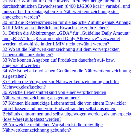
29 Ist der Wortlaut für den Hinweis „Referenzmenge für einen
durchschnittlichen Erwachsenen (8400 kJ/2000 kcal)“ variabel, und
muss er bei Prozentangaben zur Nährwertkennzeichnung stets
angegeben werden?
30 Sind die Referenzmengen für die tägliche Zufuhr gemäß Anhang
XIII LMIV ausschließlich auf Erwachsene zu beziehen?
31 Dürfen die Abkürzungen „GDA“ für „Guideline Daily Amount“
und „RDA“ für „Recommended Daily Allowance“ verwendet
werden, obwohl sie in der LMIV nicht erwähnt werden?
32 Wo ist die Nährwertkennzeichnung auf dem vorverpackten
Lebensmittel anzubringen?
33 Wie können Angaben auf Produkten dauerhaft auf- bzw.
angebracht werden?
34 Wie ist bei alkoholischen Getränken die Nährwertkennzeichnung
zu gestalten?
35 Gelten die Vorgaben zur Nährwertkennzeichnung auch für
Mehrwegglasflaschen?
36 Welche Lebensmittel sind von einer verpflichtenden
Nährwertkennzeichnung ausgenommen?
37 Können kleinstückige Lebensmittel, die von einem Einwickler
umschlossen sind und vom Endverbraucher selbst aus einem
Behältnis entnommen und selbst abgewogen werden, als unverpackt
(lose Ware) aufgefasst werden?
38 An welche rechtlichen Vorgaben ist die freiwillige
Nährwertkennzeichnung gebunden?