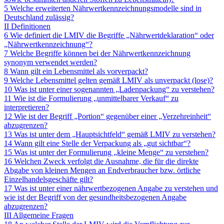
5 Welche erweiterten Nährwertkennzeichnungsmodelle sind in
Deutschland zulässig?
II Definitionen
6 Wie definiert die LMIV die Begriffe „Nährwertdeklaration“ oder
„Nährwertkennzeichnung“?
7 Welche Begriffe können bei der Nährwertkennzeichnung
synonym verwendet werden?
8 Wann gilt ein Lebensmittel als vorverpackt?
9 Welche Lebensmittel gelten gemäß LMIV als unverpackt (lose)?
10 Was ist unter einer sogenannten „Ladenpackung“ zu verstehen?
11 Wie ist die Formulierung „unmittelbarer Verkauf“ zu
interpretieren?
12 Wie ist der Begriff „Portion“ gegenüber einer „Verzehreinheit“
abzugrenzen?
13 Was ist unter dem „Hauptsichtfeld“ gemäß LMIV zu verstehen?
14 Wann gilt eine Stelle der Verpackung als „gut sichtbar“?
15 Was ist unter der Formulierung „kleine Menge“ zu verstehen?
16 Welchen Zweck verfolgt die Ausnahme, die für die direkte
Abgabe von kleinen Mengen an Endverbraucher bzw. örtliche
Einzelhandelsgeschäfte gilt?
17 Was ist unter einer nährwertbezogenen Angabe zu verstehen und
wie ist der Begriff von der gesundheitsbezogenen Angabe
abzugrenzen?
III Allgemeine Fragen