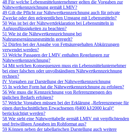
48 Für welche Lebensmittelunternehmer gelten die Vorgaben zur
Nährwertkennzeichnung gemäß LMIV?
49 Gilt die Pflicht zur Nährwertkennzeichnung auch für private
Zwecke oder den gelegentlichen Umgang mit Lebensmitteln?
50 Was ist bei der Nährwertdeklaration bei Lebensmitteln in
Aufgussflüssigkeiten zu beachten?
51 Wie ist die Nährwertkennzeichnung bei
Nahrungsergänzungsmitteln geregelt?
52 Dürfen bei der Angabe von Fettsäuregehalten Abkürzungen
verwendet werden?
53 Welche Passagen der LMIV enthalten Regelungen zur
Nährwertkennzeichnung?
54 Mit welchen Konsequenzen muss ein Lebensmittelunternehmer
bei einer falschen oder unvollständigen Nährwertkennzeichnung
rechnen?
IV Vorgaben zur Darstellung der Nährwertkennzeichnung
55 In welcher Form hat die Nährwertkennzeichnung zu erfolgen?
56 Wie muss die Kennzeichnung von Referenzmengen des
täglichen Bedarfs erfolgen?
57 Welche Vorgaben müssen bei der Erklärung „Referenzmenge für
einen durchschnittlichen Erwachsenen (8400 kJ/2000 kcal)“
berücksichtigt werden?
58 Wie sieht eine Nährwerttabelle gemäß LMIV mit verpflichtenden
und freiwilligen Angaben im Rohformat aus?
59 Können neben der tabellarischen Darstellung auch weitere