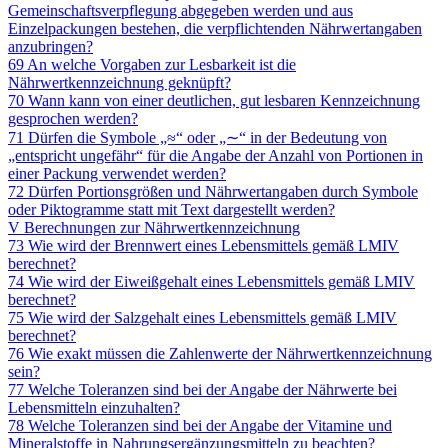
Gemeinschaftsverpflegung abgegeben werden und aus
Einzelpackungen bestehen, die verpflichtenden Nährwertangaben
anzubringen?
69 An welche Vorgaben zur Lesbarkeit ist die
Nährwertkennzeichnung geknüpft?
70 Wann kann von einer deutlichen, gut lesbaren Kennzeichnung
gesprochen werden?
71 Dürfen die Symbole „≈“ oder „∼“ in der Bedeutung von
„entspricht ungefähr“ für die Angabe der Anzahl von Portionen in
einer Packung verwendet werden?
72 Dürfen Portionsgrößen und Nährwertangaben durch Symbole
oder Piktogramme statt mit Text dargestellt werden?
V Berechnungen zur Nährwertkennzeichnung
73 Wie wird der Brennwert eines Lebensmittels gemäß LMIV
berechnet?
74 Wie wird der Eiweißgehalt eines Lebensmittels gemäß LMIV
berechnet?
75 Wie wird der Salzgehalt eines Lebensmittels gemäß LMIV
berechnet?
76 Wie exakt müssen die Zahlenwerte der Nährwertkennzeichnung
sein?
77 Welche Toleranzen sind bei der Angabe der Nährwerte bei
Lebensmitteln einzuhalten?
78 Welche Toleranzen sind bei der Angabe der Vitamine und
Mineralstoffe in Nahrungsergänzungsmitteln zu beachten?