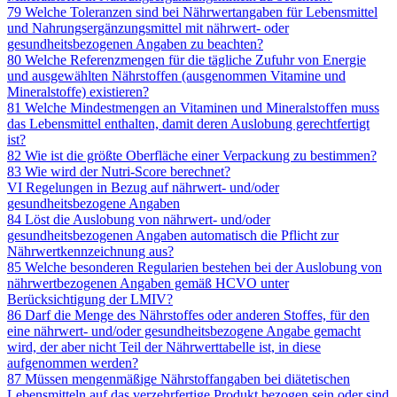
79 Welche Toleranzen sind bei Nährwertangaben für Lebensmittel
und Nahrungsergänzungsmittel mit nährwert- oder
gesundheitsbezogenen Angaben zu beachten?
80 Welche Referenzmengen für die tägliche Zufuhr von Energie
und ausgewählten Nährstoffen (ausgenommen Vitamine und
Mineralstoffe) existieren?
81 Welche Mindestmengen an Vitaminen und Mineralstoffen muss
das Lebensmittel enthalten, damit deren Auslobung gerechtfertigt
ist?
82 Wie ist die größte Oberfläche einer Verpackung zu bestimmen?
83 Wie wird der Nutri-Score berechnet?
VI Regelungen in Bezug auf nährwert- und/oder
gesundheitsbezogene Angaben
84 Löst die Auslobung von nährwert- und/oder
gesundheitsbezogenen Angaben automatisch die Pflicht zur
Nährwertkennzeichnung aus?
85 Welche besonderen Regularien bestehen bei der Auslobung von
nährwertbezogenen Angaben gemäß HCVO unter
Berücksichtigung der LMIV?
86 Darf die Menge des Nährstoffes oder anderen Stoffes, für den
eine nährwert- und/oder gesundheitsbezogene Angabe gemacht
wird, der aber nicht Teil der Nährwerttabelle ist, in diese
aufgenommen werden?
87 Müssen mengenmäßige Nährstoffangaben bei diätetischen
Lebensmitteln auf das verzehrfertige Produkt bezogen sein oder sind