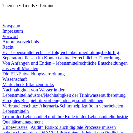
Themen • Trends • Termine
Vorspann
Impressum
Vorwort
Autorenverzeichnis
Recht
EU-Lebensmittelrecht – erfolgreich aber überholungsbedürftig
Separatorenfleisch im Kontext aktueller rechtlicher Einordnung
Von Anfängen und Enden – lebensmittelrechtliche Entscheidungen
aus zwölf Monaten
Die EU-Entwaldungs­verordnung
Wissenschaft
Marktcheck Pflanzendrinks
Nachhaltigkeit von Wasser in der
Lebensmittelindustrie/Nachhaltigkeit der Trinkwasseraufbereitung
Ein gutes Beispiel für vorbeugenden gesundheitlichen
Verbraucherschutz: Alternaria-Schimmelpilzgifte in verarbeiteten
Lebensmitteln
Textur der Lebensmittel und ihre Rolle in der Lebensmittelindustrie
Qualitätsmanagement
Unbewusstes „Audit“-Risiko: auch digitale Prozesse müssen
beherrscht werden – HACCP-Prinzipien als leicht verständlicher