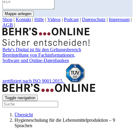
Mappe anlegen
Shop
|
Kontakt
|
Hilfe
|
Videos
|
Podcast
|
Datenschutz
|
Impressum
|
AGB
|
Behr's Digital ist für den Geltungsbereich
Bereitstellung von Fachinformationen,
Software und Online-Datenbanken
zertifiziert nach ISO 9001:2015.
Toggle navigation
Übersicht
Hygieneschulung für die Lebensmittelproduktion – 9
Sprachen