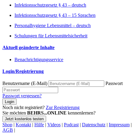
Infektionsschutzgesetz § 43 – deutsch
Infektionsschutzgesetz § 43 – 15 Sprachen
Personalhygiene Lebensmittel – deutsch
Schulungen für Lebensmittelsicherheit
Aktuell geänderte Inhalte
Benachrichtigungsservice
Login/Registrierung
Benutzername (E-Mail)
Passwort
Passwort vergessen?
Login
Noch nicht registriert?
Zur Registrierung
Sie möchten
BEHRS...ONLINE
kennenlernen?
Jetzt kostenlos testen
Shop
|
Kontakt
|
Hilfe
|
Videos
|
Podcast
|
Datenschutz
|
Impressum
|
AGB
|