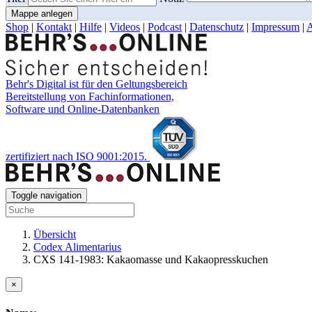
Mappe anlegen
Shop
|
Kontakt
|
Hilfe
|
Videos
|
Podcast
|
Datenschutz
|
Impressum
|
Behr's Digital ist für den Geltungsbereich
Bereitstellung von Fachinformationen,
Software und Online-Datenbanken
zertifiziert nach ISO 9001:2015.
Toggle navigation
Übersicht
Codex Alimentarius
CXS 141-1983: Kakaomasse und Kakaopresskuchen
×