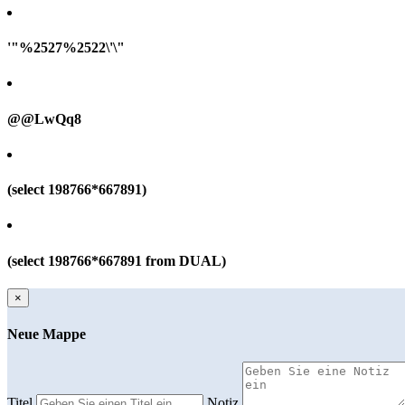
'"%2527%2522\'\"
@@LwQq8
(select 198766*667891)
(select 198766*667891 from DUAL)
×
Neue Mappe
Titel
Notiz