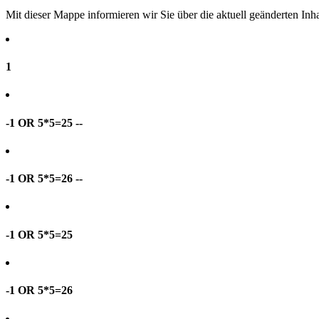
Mit dieser Mappe informieren wir Sie über die aktuell geänderten I
1
-1 OR 5*5=25 --
-1 OR 5*5=26 --
-1 OR 5*5=25
-1 OR 5*5=26