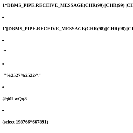
1*DBMS_PIPE.RECEIVE_MESSAGE(CHR(99)||CHR(99)||CHR
1'||DBMS_PIPE.RECEIVE_MESSAGE(CHR(98)||CHR(98)||CHR(
'"
'"%2527%2522\'\"
@@LwQq8
(select 198766*667891)