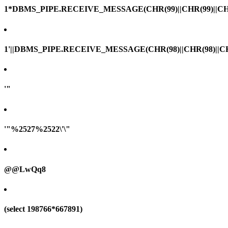
1*DBMS_PIPE.RECEIVE_MESSAGE(CHR(99)||CHR(99)||CHR
1'||DBMS_PIPE.RECEIVE_MESSAGE(CHR(98)||CHR(98)||CHR(
'"
'"%2527%2522\'\"
@@LwQq8
(select 198766*667891)