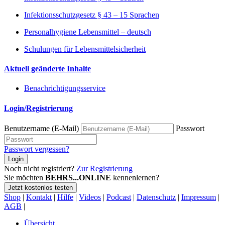
Infektionsschutzgesetz § 43 – 15 Sprachen
Personalhygiene Lebensmittel – deutsch
Schulungen für Lebensmittelsicherheit
Aktuell geänderte Inhalte
Benachrichtigungsservice
Login/Registrierung
Benutzername (E-Mail)
Passwort
Passwort vergessen?
Login
Noch nicht registriert?
Zur Registrierung
Sie möchten
BEHRS...ONLINE
kennenlernen?
Jetzt kostenlos testen
Shop
|
Kontakt
|
Hilfe
|
Videos
|
Podcast
|
Datenschutz
|
Impressum
|
AGB
|
Übersicht