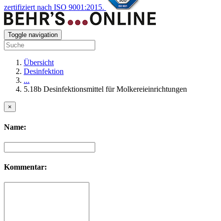
zertifiziert nach ISO 9001:2015.
Toggle navigation
Übersicht
Desinfektion
...
5.18b Desinfektionsmittel für Molkereieinrichtungen
×
Name:
Kommentar: