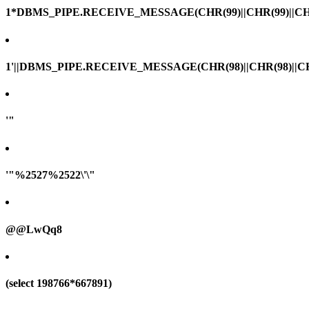
1*DBMS_PIPE.RECEIVE_MESSAGE(CHR(99)||CHR(99)||CHR
1'||DBMS_PIPE.RECEIVE_MESSAGE(CHR(98)||CHR(98)||CHR(
'"
'"%2527%2522\'\"
@@LwQq8
(select 198766*667891)