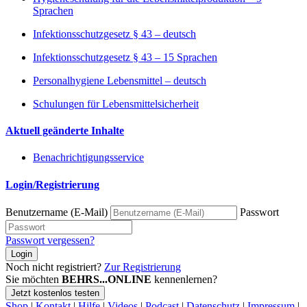
Sprachen
Infektionsschutzgesetz § 43 – deutsch
Infektionsschutzgesetz § 43 – 15 Sprachen
Personalhygiene Lebensmittel – deutsch
Schulungen für Lebensmittelsicherheit
Aktuell geänderte Inhalte
Benachrichtigungsservice
Login/Registrierung
Benutzername (E-Mail)
Passwort
Passwort vergessen?
Login
Noch nicht registriert?
Zur Registrierung
Sie möchten
BEHRS...ONLINE
kennenlernen?
Jetzt kostenlos testen
Shop
|
Kontakt
|
Hilfe
|
Videos
|
Podcast
|
Datenschutz
|
Impressum
|