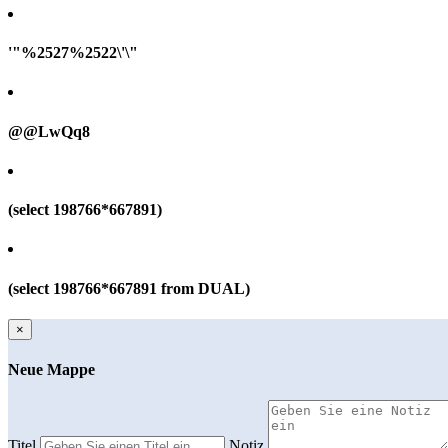
'"%2527%2522\'\"
@@LwQq8
(select 198766*667891)
(select 198766*667891 from DUAL)
×
Neue Mappe
Titel
Notiz