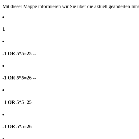
Mit dieser Mappe informieren wir Sie über die aktuell geänderten I
1
-1 OR 5*5=25 --
-1 OR 5*5=26 --
-1 OR 5*5=25
-1 OR 5*5=26