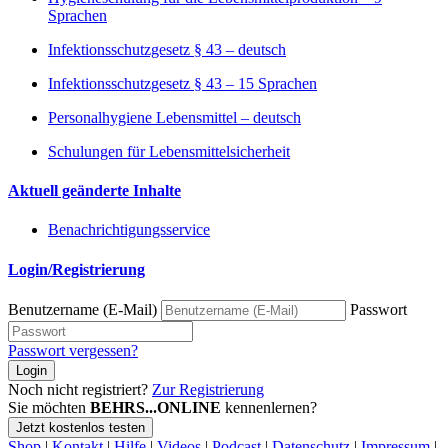
Sprachen
Infektionsschutzgesetz § 43 – deutsch
Infektionsschutzgesetz § 43 – 15 Sprachen
Personalhygiene Lebensmittel – deutsch
Schulungen für Lebensmittelsicherheit
Aktuell geänderte Inhalte
Benachrichtigungsservice
Login/Registrierung
Benutzername (E-Mail)
Passwort
Passwort vergessen?
Login
Noch nicht registriert?
Zur Registrierung
Sie möchten
BEHRS...ONLINE
kennenlernen?
Jetzt kostenlos testen
Shop
|
Kontakt
|
Hilfe
|
Videos
|
Podcast
|
Datenschutz
|
Impressum
|