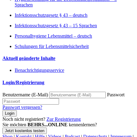
Sprachen
Infektionsschutzgesetz § 43 – deutsch
Infektionsschutzgesetz § 43 – 15 Sprachen
Personalhygiene Lebensmittel – deutsch
Schulungen für Lebensmittelsicherheit
Aktuell geänderte Inhalte
Benachrichtigungsservice
Login/Registrierung
Benutzername (E-Mail)
Passwort
Passwort vergessen?
Login
Noch nicht registriert?
Zur Registrierung
Sie möchten
BEHRS...ONLINE
kennenlernen?
Jetzt kostenlos testen
Shop
|
Kontakt
|
Hilfe
|
Videos
|
Podcast
|
Datenschutz
|
Impressum
|