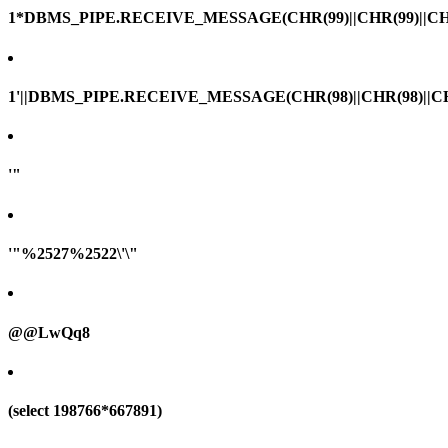
1*DBMS_PIPE.RECEIVE_MESSAGE(CHR(99)||CHR(99)||CHR
1'||DBMS_PIPE.RECEIVE_MESSAGE(CHR(98)||CHR(98)||CHR(
'"
'"%2527%2522\'\"
@@LwQq8
(select 198766*667891)