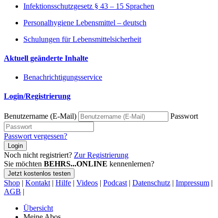
Infektionsschutzgesetz § 43 – 15 Sprachen
Personalhygiene Lebensmittel – deutsch
Schulungen für Lebensmittelsicherheit
Aktuell geänderte Inhalte
Benachrichtigungsservice
Login/Registrierung
Benutzername (E-Mail)
Passwort
Passwort vergessen?
Login
Noch nicht registriert?
Zur Registrierung
Sie möchten
BEHRS...ONLINE
kennenlernen?
Jetzt kostenlos testen
Shop
|
Kontakt
|
Hilfe
|
Videos
|
Podcast
|
Datenschutz
|
Impressum
|
AGB
|
Übersicht
Meine Abos