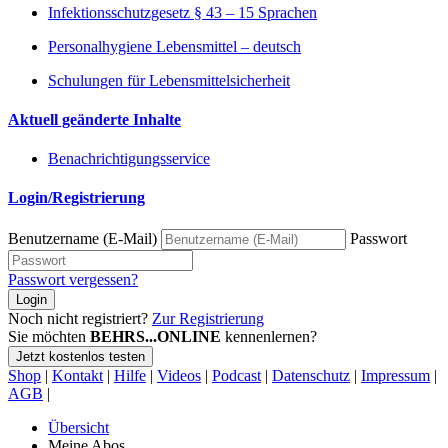
Infektionsschutzgesetz § 43 – 15 Sprachen
Personalhygiene Lebensmittel – deutsch
Schulungen für Lebensmittelsicherheit
Aktuell geänderte Inhalte
Benachrichtigungsservice
Login/Registrierung
Benutzername (E-Mail)
Passwort
Passwort vergessen?
Login
Noch nicht registriert?
Zur Registrierung
Sie möchten
BEHRS...ONLINE
kennenlernen?
Jetzt kostenlos testen
Shop
|
Kontakt
|
Hilfe
|
Videos
|
Podcast
|
Datenschutz
|
Impressum
|
AGB
|
Übersicht
Meine Abos