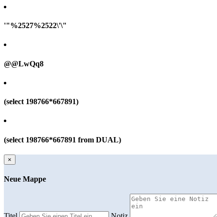
'"%2527%2522\'\"
@@LwQq8
(select 198766*667891)
(select 198766*667891 from DUAL)
×
Neue Mappe
Titel
Notiz