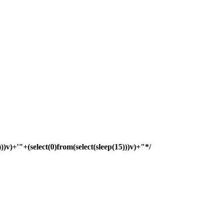
)))v)+'"+(select(0)from(select(sleep(15)))v)+"*/