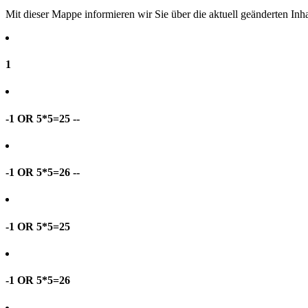
Mit dieser Mappe informieren wir Sie über die aktuell geänderten I
1
-1 OR 5*5=25 --
-1 OR 5*5=26 --
-1 OR 5*5=25
-1 OR 5*5=26