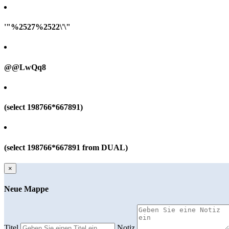
'"%2527%2522\'\"
@@LwQq8
(select 198766*667891)
(select 198766*667891 from DUAL)
×
Neue Mappe
Titel
Notiz