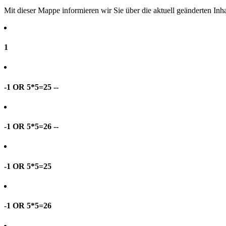
Mit dieser Mappe informieren wir Sie über die aktuell geänderten I
1
-1 OR 5*5=25 --
-1 OR 5*5=26 --
-1 OR 5*5=25
-1 OR 5*5=26