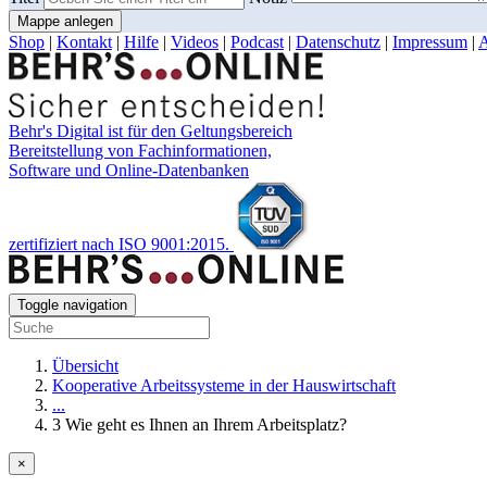
Mappe anlegen
Shop
|
Kontakt
|
Hilfe
|
Videos
|
Podcast
|
Datenschutz
|
Impressum
|
Behr's Digital ist für den Geltungsbereich
Bereitstellung von Fachinformationen,
Software und Online-Datenbanken
zertifiziert nach ISO 9001:2015.
Toggle navigation
Übersicht
Kooperative Arbeitssysteme in der Hauswirtschaft
...
3 Wie geht es Ihnen an Ihrem Arbeitsplatz?
×