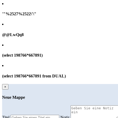
'"%2527%2522\'\"
@@LwQq8
(select 198766*667891)
(select 198766*667891 from DUAL)
×
Neue Mappe
Titel
Notiz