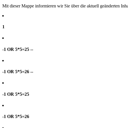
Mit dieser Mappe informieren wir Sie über die aktuell geänderten I
1
-1 OR 5*5=25 --
-1 OR 5*5=26 --
-1 OR 5*5=25
-1 OR 5*5=26