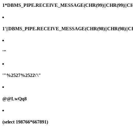
1*DBMS_PIPE.RECEIVE_MESSAGE(CHR(99)||CHR(99)||CHR
1'||DBMS_PIPE.RECEIVE_MESSAGE(CHR(98)||CHR(98)||CHR(
'"
'"%2527%2522\'\"
@@LwQq8
(select 198766*667891)