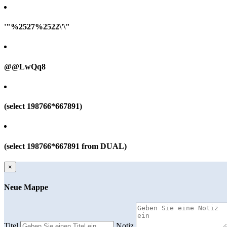
'"%2527%2522\'\"
@@LwQq8
(select 198766*667891)
(select 198766*667891 from DUAL)
×
Neue Mappe
Titel
Notiz