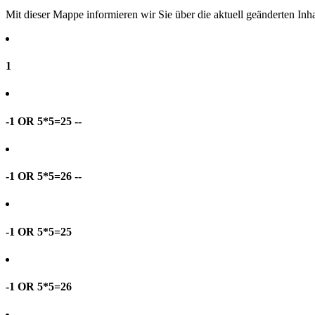
Mit dieser Mappe informieren wir Sie über die aktuell geänderten I
1
-1 OR 5*5=25 --
-1 OR 5*5=26 --
-1 OR 5*5=25
-1 OR 5*5=26