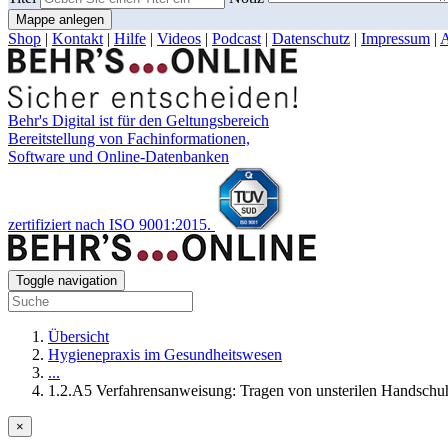
Mappe anlegen
Shop
|
Kontakt
|
Hilfe
|
Videos
|
Podcast
|
Datenschutz
|
Impressum
|
Behr's Digital ist für den Geltungsbereich
Bereitstellung von Fachinformationen,
Software und Online-Datenbanken
zertifiziert nach ISO 9001:2015.
Toggle navigation
Übersicht
Hygienepraxis im Gesundheitswesen
...
1.2.A5 Verfahrensanweisung: Tragen von unsterilen Handschu
×