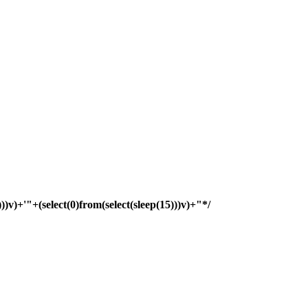
)))v)+'"+(select(0)from(select(sleep(15)))v)+"*/