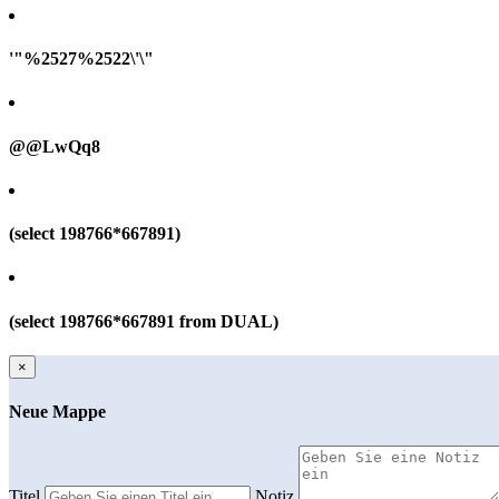
'"%2527%2522\'\"
@@LwQq8
(select 198766*667891)
(select 198766*667891 from DUAL)
×
Neue Mappe
Titel
Notiz