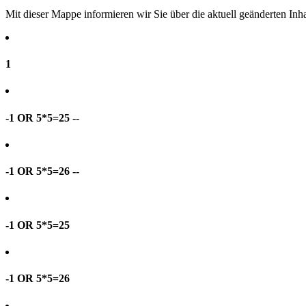
Mit dieser Mappe informieren wir Sie über die aktuell geänderten I
1
-1 OR 5*5=25 --
-1 OR 5*5=26 --
-1 OR 5*5=25
-1 OR 5*5=26