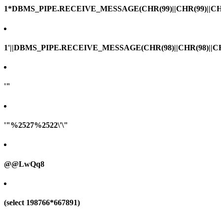
1*DBMS_PIPE.RECEIVE_MESSAGE(CHR(99)||CHR(99)||CHR
1'||DBMS_PIPE.RECEIVE_MESSAGE(CHR(98)||CHR(98)||CHR(
'"
'"%2527%2522\'\"
@@LwQq8
(select 198766*667891)