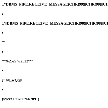
1*DBMS_PIPE.RECEIVE_MESSAGE(CHR(99)||CHR(99)||CHR
1'||DBMS_PIPE.RECEIVE_MESSAGE(CHR(98)||CHR(98)||CHR(
'"
'"%2527%2522\'\"
@@LwQq8
(select 198766*667891)