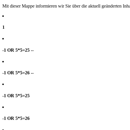
Mit dieser Mappe informieren wir Sie über die aktuell geänderten I
1
-1 OR 5*5=25 --
-1 OR 5*5=26 --
-1 OR 5*5=25
-1 OR 5*5=26