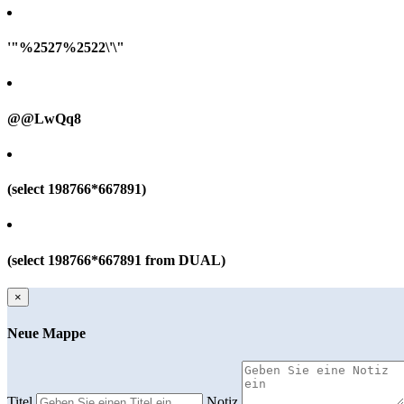
'"%2527%2522\'\"
@@LwQq8
(select 198766*667891)
(select 198766*667891 from DUAL)
×
Neue Mappe
Titel
Notiz