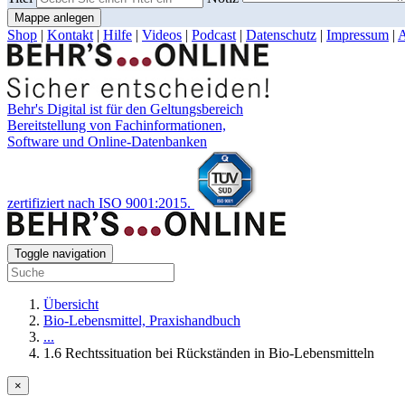
Mappe anlegen
Shop
|
Kontakt
|
Hilfe
|
Videos
|
Podcast
|
Datenschutz
|
Impressum
|
Behr's Digital ist für den Geltungsbereich
Bereitstellung von Fachinformationen,
Software und Online-Datenbanken
zertifiziert nach ISO 9001:2015.
Toggle navigation
Übersicht
Bio-Lebensmittel, Praxishandbuch
...
1.6 Rechtssituation bei Rückständen in Bio-Lebensmitteln
×