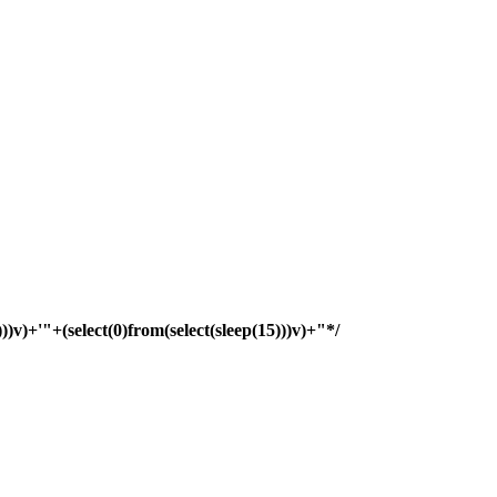
)))v)+'"+(select(0)from(select(sleep(15)))v)+"*/