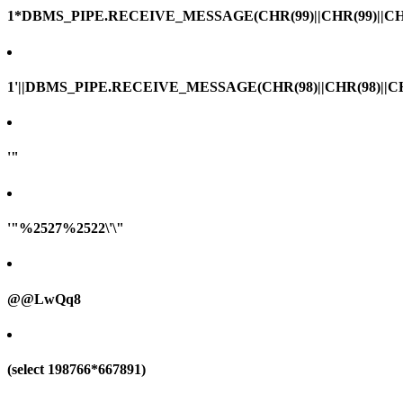
1*DBMS_PIPE.RECEIVE_MESSAGE(CHR(99)||CHR(99)||CHR
1'||DBMS_PIPE.RECEIVE_MESSAGE(CHR(98)||CHR(98)||CHR(
'"
'"%2527%2522\'\"
@@LwQq8
(select 198766*667891)