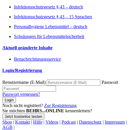
Infektionsschutzgesetz § 43 – deutsch
Infektionsschutzgesetz § 43 – 15 Sprachen
Personalhygiene Lebensmittel – deutsch
Schulungen für Lebensmittelsicherheit
Aktuell geänderte Inhalte
Benachrichtigungsservice
Login/Registrierung
Benutzername (E-Mail)
Passwort
Passwort vergessen?
Login
Noch nicht registriert?
Zur Registrierung
Sie möchten
BEHRS...ONLINE
kennenlernen?
Jetzt kostenlos testen
Shop
|
Kontakt
|
Hilfe
|
Videos
|
Podcast
|
Datenschutz
|
Impressum
|
AGB
|