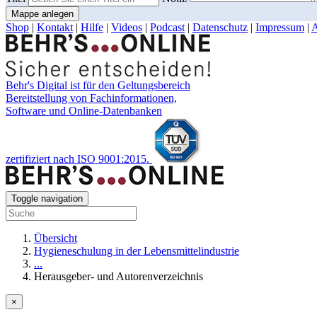
Mappe anlegen
Shop
|
Kontakt
|
Hilfe
|
Videos
|
Podcast
|
Datenschutz
|
Impressum
|
Behr's Digital ist für den Geltungsbereich
Bereitstellung von Fachinformationen,
Software und Online-Datenbanken
zertifiziert nach ISO 9001:2015.
Toggle navigation
Übersicht
Hygieneschulung in der Lebensmittelindustrie
...
Herausgeber- und Autorenverzeichnis
×