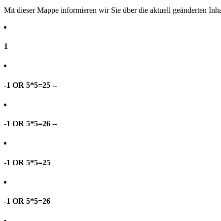
Mit dieser Mappe informieren wir Sie über die aktuell geänderten I
1
-1 OR 5*5=25 --
-1 OR 5*5=26 --
-1 OR 5*5=25
-1 OR 5*5=26