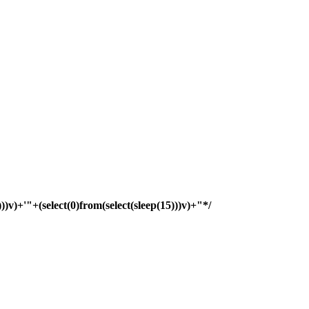
)))v)+'"+(select(0)from(select(sleep(15)))v)+"*/