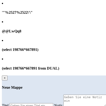
'"%2527%2522\'\"
@@LwQq8
(select 198766*667891)
(select 198766*667891 from DUAL)
×
Neue Mappe
Titel
Notiz